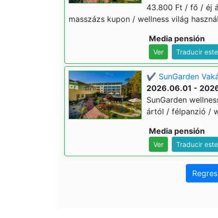
43.800 Ft / fő / éj 
masszázs kupon / wellness világ használ
Media pensión
Ver
Traducir est
✔️ SunGarden Vakác
2026.06.01 - 202
SunGarden wellness 
ártól / félpanzió / 
Media pensión
Ver
Traducir est
Regres