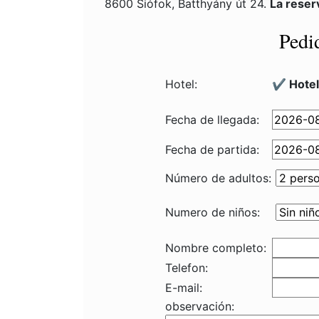
8600 Siófok, Batthyány út 24.
La reser
Pedi
Hotel:
✔️ Hote
Fecha de llegada:
Fecha de partida:
Número de adultos:
Numero de niños:
Nombre completo:
Telefon:
E-mail:
observación: