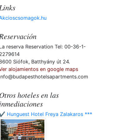
Links
Akcioscsomagok.hu
Reservación
La reserva Reservation Tel: 00-36-1-
2279614
8600 Siófok, Batthyány út 24.
Ver alojamientos en google maps
info@budapesthotelsapartments.com
Otros hoteles en las
inmediaciones
✔️ Hunguest Hotel Freya Zalakaros ***