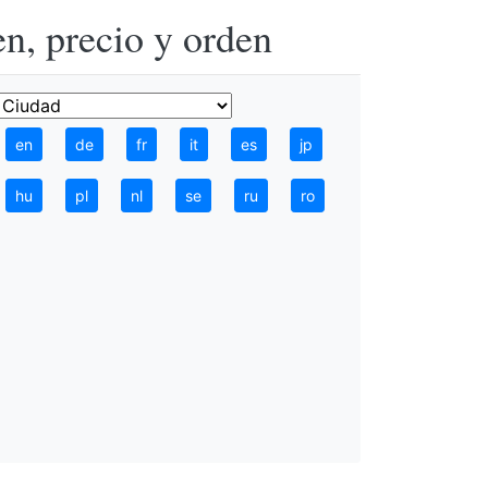
n, precio y orden
en
de
fr
it
es
jp
hu
pl
nl
se
ru
ro