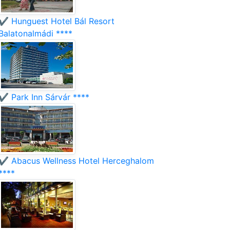
✔️ Hunguest Hotel Bál Resort
Balatonalmádi ****
✔️ Park Inn Sárvár ****
✔️ Abacus Wellness Hotel Herceghalom
****