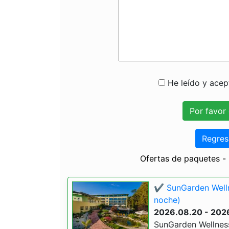
He leído y acept
Regres
Ofertas de paquetes -
✔️ SunGarden Welln
noche)
2026.08.20 - 202
SunGarden Wellness