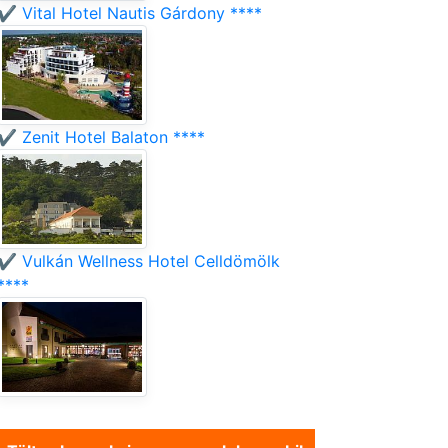
✔️ Vital Hotel Nautis Gárdony ****
✔️ Zenit Hotel Balaton ****
✔️ Vulkán Wellness Hotel Celldömölk
****