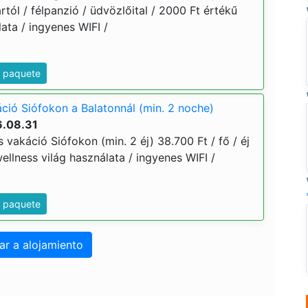
ártól / félpanzió / üdvözlőital / 2000 Ft értékű
ata / ingyenes WIFI /
e paquete
ió Siófokon a Balatonnál (min. 2 noche)
6.08.31
vakáció Siófokon (min. 2 éj) 38.700 Ft / fő / éj
wellness világ használata / ingyenes WIFI /
e paquete
ar a alojamiento