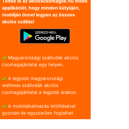
Töltse le az akcioscsomagok.hu mobil
applikációt, hogy minden kütyüjén,
mobilján önnel legyen az összes
akciós szállás!
Magyarországi szállodák akciós
csomagajánlatai egy helyen.
A legjobb magyarországi
wellness szállodák akciós
csomagajánlatai a legjobb árakon.
A mobilalkalmazás letöltésével
gyorsan és egyszerũen foglalhat.