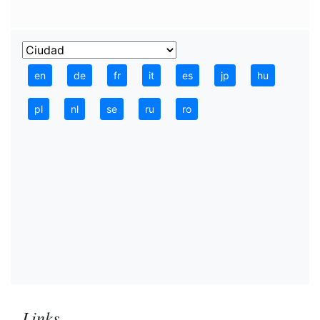
en
de
fr
it
es
jp
hu
pl
nl
se
ru
ro
Links