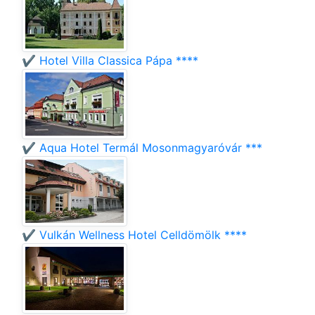
✔️ Hotel Villa Classica Pápa ****
✔️ Aqua Hotel Termál Mosonmagyaróvár ***
✔️ Vulkán Wellness Hotel Celldömölk ****