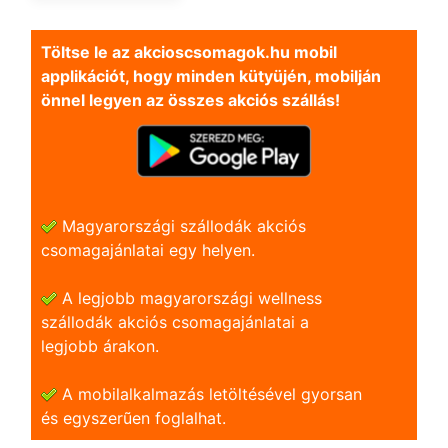
Töltse le az akcioscsomagok.hu mobil
applikációt, hogy minden kütyüjén, mobilján
önnel legyen az összes akciós szállás!
Magyarországi szállodák akciós
csomagajánlatai egy helyen.
A legjobb magyarországi wellness
szállodák akciós csomagajánlatai a
legjobb árakon.
A mobilalkalmazás letöltésével gyorsan
és egyszerũen foglalhat.