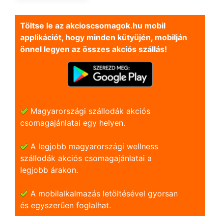
Töltse le az akcioscsomagok.hu mobil
applikációt, hogy minden kütyüjén, mobilján
önnel legyen az összes akciós szállás!
Magyarországi szállodák akciós
csomagajánlatai egy helyen.
A legjobb magyarországi wellness
szállodák akciós csomagajánlatai a
legjobb árakon.
A mobilalkalmazás letöltésével gyorsan
és egyszerũen foglalhat.