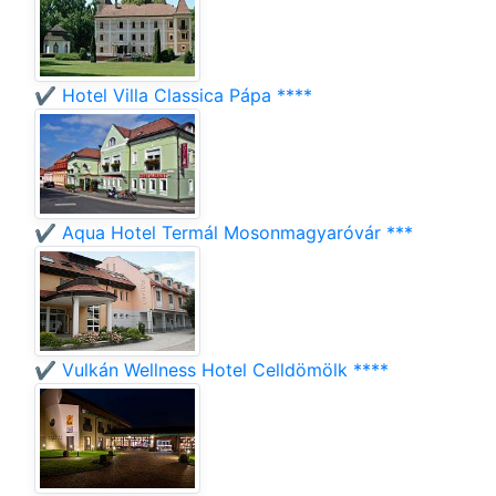
✔️ Hotel Villa Classica Pápa ****
✔️ Aqua Hotel Termál Mosonmagyaróvár ***
✔️ Vulkán Wellness Hotel Celldömölk ****