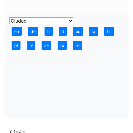
en
de
fr
it
es
jp
hu
pl
nl
se
ru
ro
Links