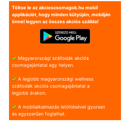
Töltse le az akcioscsomagok.hu mobil
applikációt, hogy minden kütyüjén, mobilján
önnel legyen az összes akciós szállás!
Magyarországi szállodák akciós
csomagajánlatai egy helyen.
A legjobb magyarországi wellness
szállodák akciós csomagajánlatai a
legjobb árakon.
A mobilalkalmazás letöltésével gyorsan
és egyszerũen foglalhat.