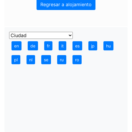
Regresar a alojamiento
en
de
fr
it
es
jp
hu
pl
nl
se
ru
ro