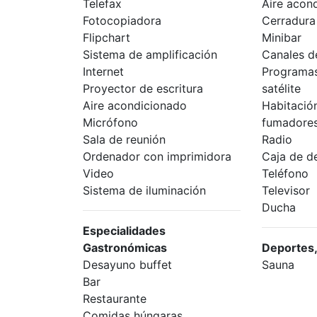
Telefax
Aire acon
Fotocopiadora
Cerradura 
Flipchart
Minibar
Sistema de amplificación
Canales de
Internet
Programas
Proyector de escritura
satélite
Aire acondicionado
Habitació
Micrófono
fumadore
Sala de reunión
Radio
Ordenador con imprimidora
Caja de d
Video
Teléfono
Sistema de iluminación
Televisor
Ducha
Especialidades
Gastronómicas
Deportes,
Desayuno buffet
Sauna
Bar
Restaurante
Comidas húngaras