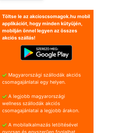
Töltse le az akcioscsomagok.hu mobil
applikációt, hogy minden kütyüjén,
mobilján önnel legyen az összes
akciós szállás!
Magyarországi szállodák akciós
csomagajánlatai egy helyen.
A legjobb magyarországi
wellness szállodák akciós
csomagajánlatai a legjobb árakon.
A mobilalkalmazás letöltésével
gyorsan és egyszerũen foglalhat.