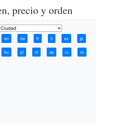
n, precio y orden
en
de
fr
it
es
jp
hu
pl
nl
se
ru
ro