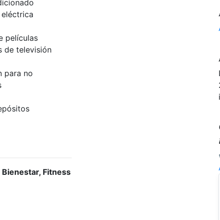
dicionado
eléctrica
 películas
 de televisión
n para no
s
epósitos
 Bienestar, Fitness