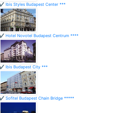
✔️ Ibis Styles Budapest Center ***
✔️ Hotel Novotel Budapest Centrum ****
✔️ Ibis Budapest City ***
✔️ Sofitel Budapest Chain Bridge *****