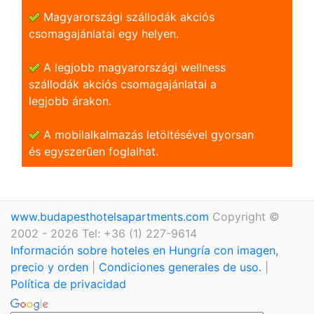
Magyarországi szállodák akciós
csomagajánlatai egy helyen.
A legjobb magyarországi wellness
szállodák akciós csomagajánlatai a
legjobb árakon.
A mobilalkalmazás letöltésével gyorsan
és egyszerũen foglalhat.
www.budapesthotelsapartments.com
Copyright ©
2002 - 2026 Tel: +36 (1) 227-9614
Información sobre hoteles en Hungría con imagen,
precio y orden
|
Condiciones generales de uso.
|
Política de privacidad