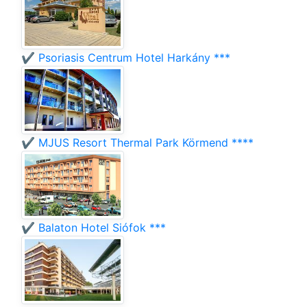
✔️ Psoriasis Centrum Hotel Harkány ***
✔️ MJUS Resort Thermal Park Körmend ****
✔️ Balaton Hotel Siófok ***