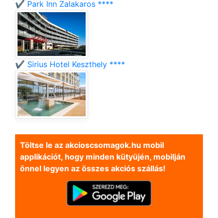
✔️ Park Inn Zalakaros ****
✔️ Sirius Hotel Keszthely ****
Töltse le az akcioscsomagok.hu mobil
applikációt, hogy minden kütyüjén, mobilján
önnel legyen az összes akciós szállás!