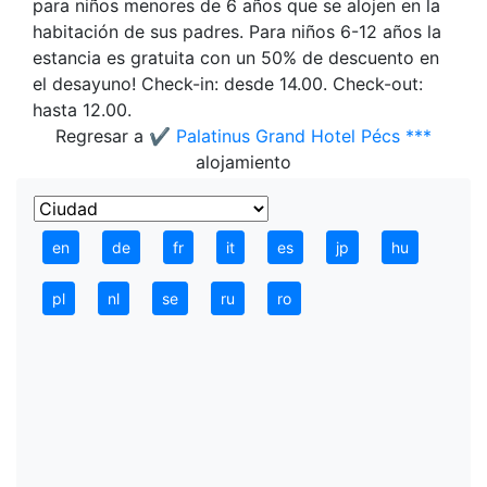
para niños menores de 6 años que se alojen en la
habitación de sus padres. Para niños 6-12 años la
estancia es gratuita con un 50% de descuento en
el desayuno! Check-in: desde 14.00. Check-out:
hasta 12.00.
Regresar a
✔️ Palatinus Grand Hotel Pécs ***
alojamiento
en
de
fr
it
es
jp
hu
pl
nl
se
ru
ro