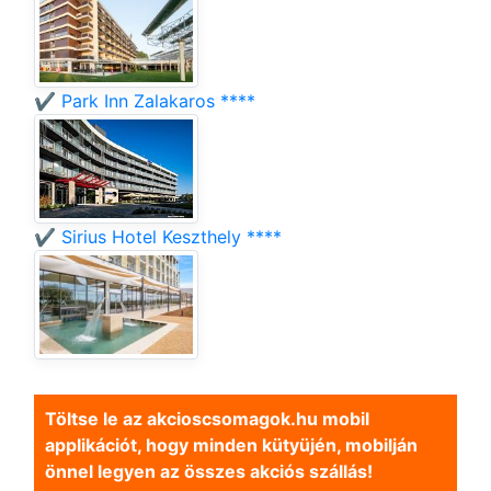
✔️ Park Inn Zalakaros ****
✔️ Sirius Hotel Keszthely ****
Töltse le az akcioscsomagok.hu mobil
applikációt, hogy minden kütyüjén, mobilján
önnel legyen az összes akciós szállás!