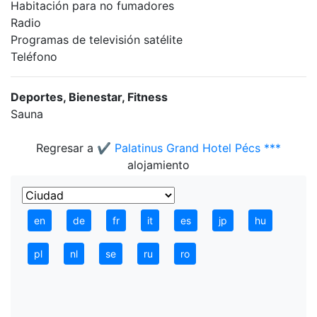
Habitación para no fumadores
Radio
Programas de televisión satélite
Teléfono
Deportes, Bienestar, Fitness
Sauna
Regresar a
✔️ Palatinus Grand Hotel Pécs ***
alojamiento
en
de
fr
it
es
jp
hu
pl
nl
se
ru
ro