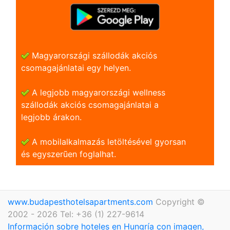
Magyarországi szállodák akciós
csomagajánlatai egy helyen.
A legjobb magyarországi wellness
szállodák akciós csomagajánlatai a
legjobb árakon.
A mobilalkalmazás letöltésével gyorsan
és egyszerũen foglalhat.
www.budapesthotelsapartments.com
Copyright ©
2002 - 2026 Tel: +36 (1) 227-9614
Información sobre hoteles en Hungría con imagen,