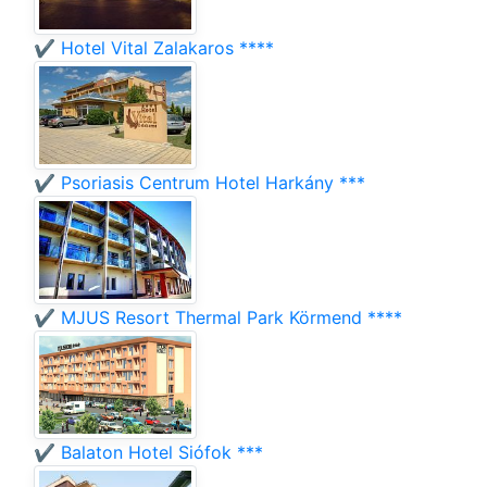
✔️ Hotel Vital Zalakaros ****
✔️ Psoriasis Centrum Hotel Harkány ***
✔️ MJUS Resort Thermal Park Körmend ****
✔️ Balaton Hotel Siófok ***