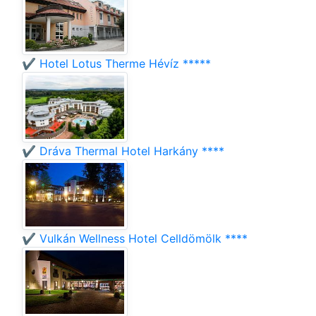
✔️ Hotel Lotus Therme Hévíz *****
✔️ Dráva Thermal Hotel Harkány ****
✔️ Vulkán Wellness Hotel Celldömölk ****