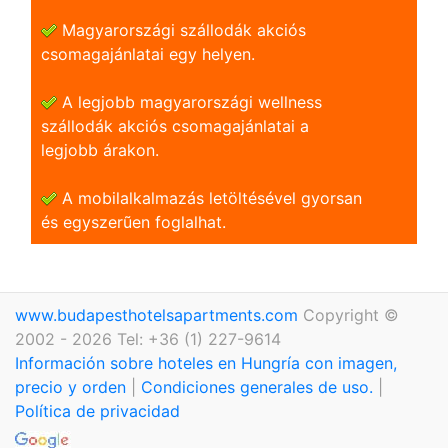
Magyarországi szállodák akciós
csomagajánlatai egy helyen.
A legjobb magyarországi wellness
szállodák akciós csomagajánlatai a
legjobb árakon.
A mobilalkalmazás letöltésével gyorsan
és egyszerũen foglalhat.
www.budapesthotelsapartments.com
Copyright ©
2002 - 2026 Tel: +36 (1) 227-9614
Información sobre hoteles en Hungría con imagen,
precio y orden
|
Condiciones generales de uso.
|
Política de privacidad