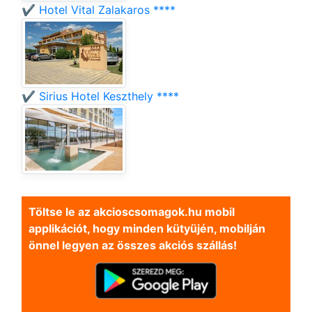
✔️ Hotel Vital Zalakaros ****
✔️ Sirius Hotel Keszthely ****
Töltse le az akcioscsomagok.hu mobil
applikációt, hogy minden kütyüjén, mobilján
önnel legyen az összes akciós szállás!