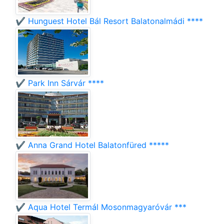
✔️ Hunguest Hotel Bál Resort Balatonalmádi ****
✔️ Park Inn Sárvár ****
✔️ Anna Grand Hotel Balatonfüred *****
✔️ Aqua Hotel Termál Mosonmagyaróvár ***