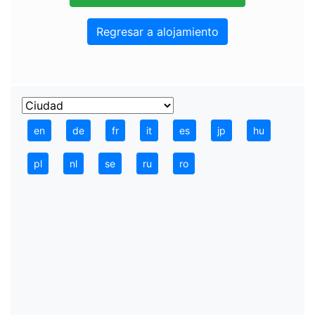
Regresar a alojamiento
en
de
fr
it
es
jp
hu
pl
nl
se
ru
ro