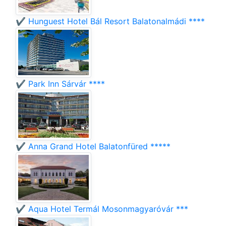
✔️ Hunguest Hotel Bál Resort Balatonalmádi ****
✔️ Park Inn Sárvár ****
✔️ Anna Grand Hotel Balatonfüred *****
✔️ Aqua Hotel Termál Mosonmagyaróvár ***