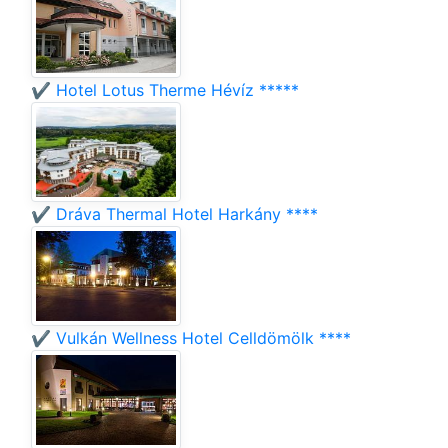
✔️ Hotel Lotus Therme Hévíz *****
✔️ Dráva Thermal Hotel Harkány ****
✔️ Vulkán Wellness Hotel Celldömölk ****