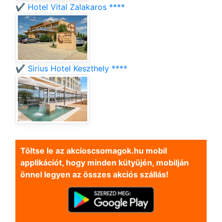
✔️ Hotel Vital Zalakaros ****
✔️ Sirius Hotel Keszthely ****
Töltse le az akcioscsomagok.hu mobil
applikációt, hogy minden kütyüjén, mobilján
önnel legyen az összes akciós szállás!