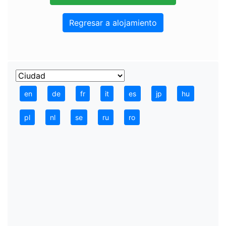
Regresar a alojamiento
en
de
fr
it
es
jp
hu
pl
nl
se
ru
ro