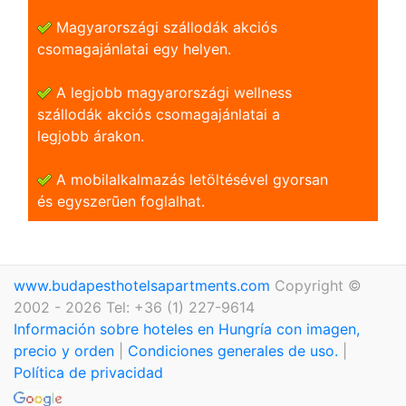
Magyarországi szállodák akciós
csomagajánlatai egy helyen.
A legjobb magyarországi wellness
szállodák akciós csomagajánlatai a
legjobb árakon.
A mobilalkalmazás letöltésével gyorsan
és egyszerũen foglalhat.
www.budapesthotelsapartments.com
Copyright ©
2002 - 2026 Tel: +36 (1) 227-9614
Información sobre hoteles en Hungría con imagen,
precio y orden
|
Condiciones generales de uso.
|
Política de privacidad