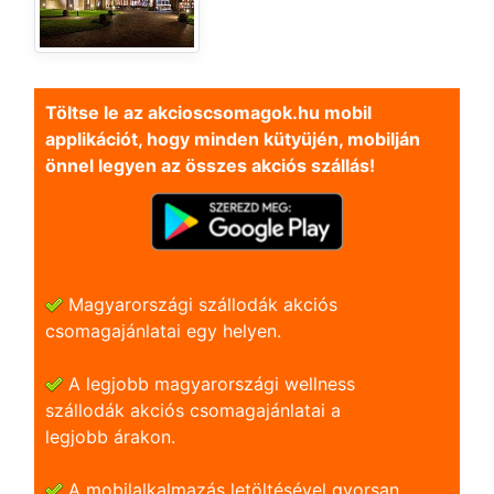
Töltse le az akcioscsomagok.hu mobil
applikációt, hogy minden kütyüjén, mobilján
önnel legyen az összes akciós szállás!
Magyarországi szállodák akciós
csomagajánlatai egy helyen.
A legjobb magyarországi wellness
szállodák akciós csomagajánlatai a
legjobb árakon.
A mobilalkalmazás letöltésével gyorsan