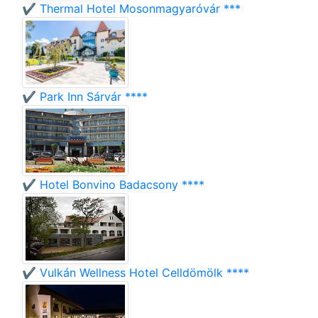
✔️ Thermal Hotel Mosonmagyaróvár ***
✔️ Park Inn Sárvár ****
✔️ Hotel Bonvino Badacsony ****
✔️ Vulkán Wellness Hotel Celldömölk ****