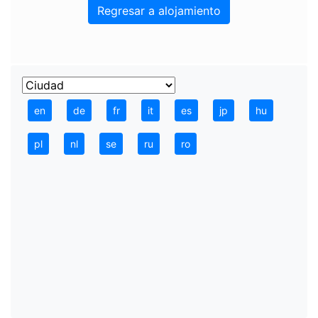
Regresar a alojamiento
en
de
fr
it
es
jp
hu
pl
nl
se
ru
ro