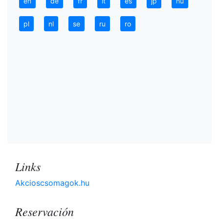
en
de
fr
it
es
jp
hu
pl
nl
se
ru
ro
Links
Akcioscsomagok.hu
Reservación