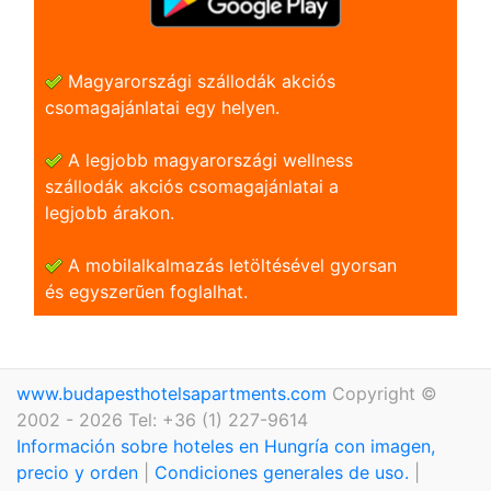
Magyarországi szállodák akciós
csomagajánlatai egy helyen.
A legjobb magyarországi wellness
szállodák akciós csomagajánlatai a
legjobb árakon.
A mobilalkalmazás letöltésével gyorsan
és egyszerũen foglalhat.
www.budapesthotelsapartments.com
Copyright ©
2002 - 2026 Tel: +36 (1) 227-9614
Información sobre hoteles en Hungría con imagen,
precio y orden
|
Condiciones generales de uso.
|