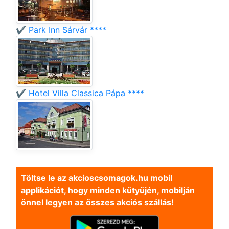
✔️ Park Inn Sárvár ****
✔️ Hotel Villa Classica Pápa ****
Töltse le az akcioscsomagok.hu mobil
applikációt, hogy minden kütyüjén, mobilján
önnel legyen az összes akciós szállás!