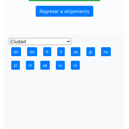
Regresar a alojamiento
en
de
fr
it
es
jp
hu
pl
nl
se
ru
ro