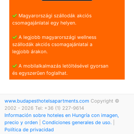
Magyarországi szállodák akciós
csomagajánlatai egy helyen.
A legjobb magyarországi wellness
szállodák akciós csomagajánlatai a
legjobb árakon.
A mobilalkalmazás letöltésével gyorsan
és egyszerũen foglalhat.
www.budapesthotelsapartments.com
Copyright ©
2002 - 2026 Tel: +36 (1) 227-9614
Información sobre hoteles en Hungría con imagen,
precio y orden
|
Condiciones generales de uso.
|
Política de privacidad