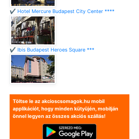
✔️ Hotel Mercure Budapest City Center ****
✔️ Ibis Budapest Heroes Square ***
Töltse le az akcioscsomagok.hu mobil
applikációt, hogy minden kütyüjén, mobilján
önnel legyen az összes akciós szállás!