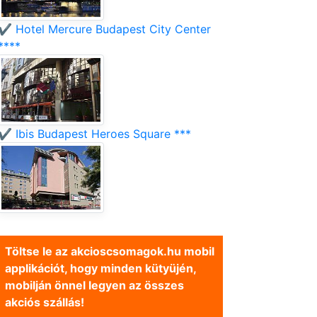
✔️ Hotel Mercure Budapest City Center
****
✔️ Ibis Budapest Heroes Square ***
Töltse le az akcioscsomagok.hu mobil
applikációt, hogy minden kütyüjén,
mobilján önnel legyen az összes
akciós szállás!