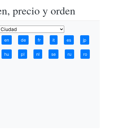
n, precio y orden
en
de
fr
it
es
jp
hu
pl
nl
se
ru
ro