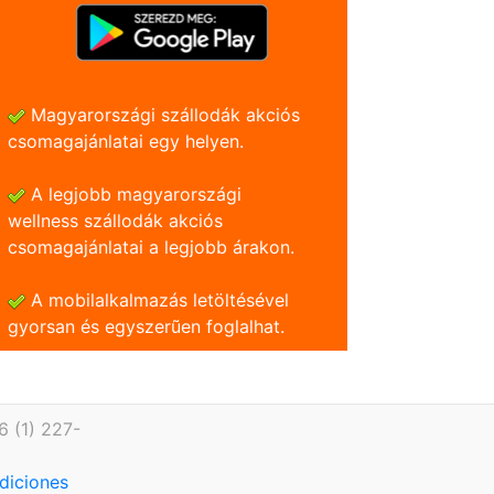
Magyarországi szállodák akciós
csomagajánlatai egy helyen.
A legjobb magyarországi
wellness szállodák akciós
csomagajánlatai a legjobb árakon.
A mobilalkalmazás letöltésével
gyorsan és egyszerũen foglalhat.
6 (1) 227-
diciones