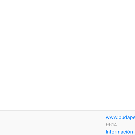
www.budape
9614
Información 