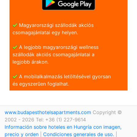
Magyarországi szállodák akciós
csomagajánlatai egy helyen.
A legjobb magyarországi wellness
szállodák akciós csomagajánlatai a
legjobb árakon.
A mobilalkalmazás letöltésével gyorsan
és egyszerũen foglalhat.
www.budapesthotelsapartments.com
Copyright ©
2002 - 2026 Tel: +36 (1) 227-9614
Información sobre hoteles en Hungría con imagen,
precio y orden
|
Condiciones generales de uso.
|