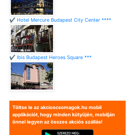
✔️ Hotel Mercure Budapest City Center ****
✔️ Ibis Budapest Heroes Square ***
Töltse le az akcioscsomagok.hu mobil
applikációt, hogy minden kütyüjén, mobilján
önnel legyen az összes akciós szállás!