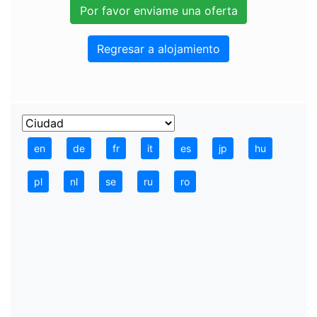
Regresar a alojamiento
en
de
fr
it
es
jp
hu
pl
nl
se
ru
ro