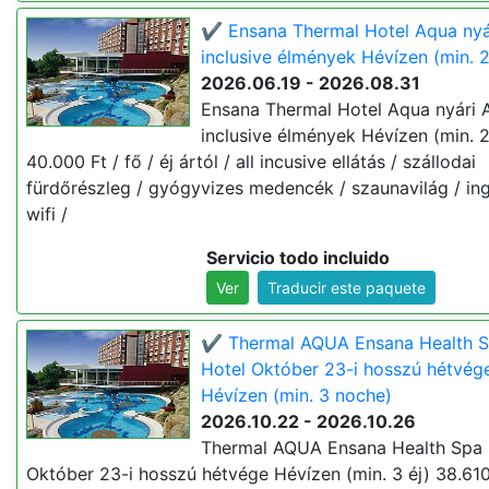
✔️ Ensana Thermal Hotel Aqua nyár
inclusive élmények Hévízen (min. 
2026.06.19 - 2026.08.31
Ensana Thermal Hotel Aqua nyári A
inclusive élmények Hévízen (min. 2
40.000 Ft / fő / éj ártól / all incusive ellátás / szállodai
fürdőrészleg / gyógyvizes medencék / szaunavilág / in
wifi /
Servicio todo incluido
Ver
Traducir este paquete
✔️ Thermal AQUA Ensana Health 
Hotel Október 23-i hosszú hétvég
Hévízen (min. 3 noche)
2026.10.22 - 2026.10.26
Thermal AQUA Ensana Health Spa 
Október 23-i hosszú hétvége Hévízen (min. 3 éj) 38.610