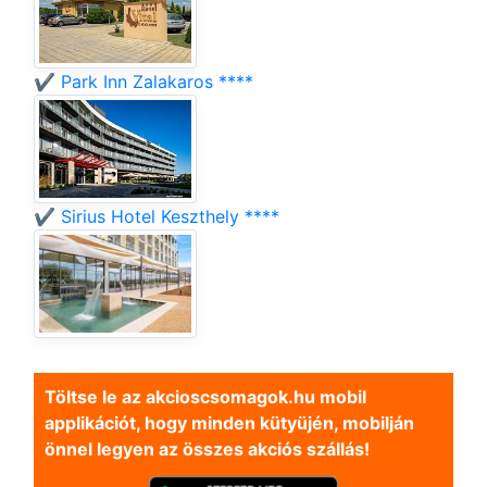
✔️ Park Inn Zalakaros ****
✔️ Sirius Hotel Keszthely ****
Töltse le az akcioscsomagok.hu mobil
applikációt, hogy minden kütyüjén, mobilján
önnel legyen az összes akciós szállás!