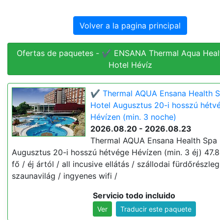
Volver a la pagina principal
Ofertas de paquetes - ✔️ ENSANA Thermal Aqua Heal
Hotel Hévíz
✔️ Thermal AQUA Ensana Health 
Hotel Augusztus 20-i hosszú hétv
Hévízen (min. 3 noche)
2026.08.20 - 2026.08.23
Thermal AQUA Ensana Health Spa 
Augusztus 20-i hosszú hétvége Hévízen (min. 3 éj) 47.8
fő / éj ártól / all incusive ellátás / szállodai fürdőrészleg
szaunavilág / ingyenes wifi /
Servicio todo incluido
Ver
Traducir este paquete