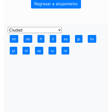
Regresar a alojamiento
en
de
fr
it
es
jp
hu
pl
nl
se
ru
ro