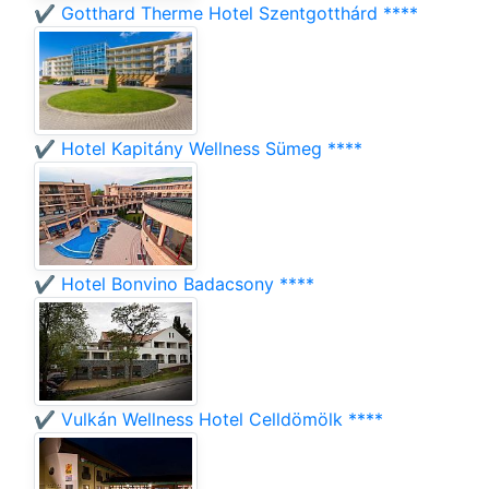
✔️ Gotthard Therme Hotel Szentgotthárd ****
✔️ Hotel Kapitány Wellness Sümeg ****
✔️ Hotel Bonvino Badacsony ****
✔️ Vulkán Wellness Hotel Celldömölk ****