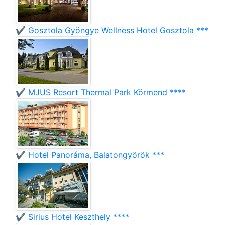
✔️ Gosztola Gyöngye Wellness Hotel Gosztola ***
✔️ MJUS Resort Thermal Park Körmend ****
✔️ Hotel Panoráma, Balatongyörök ***
✔️ Sirius Hotel Keszthely ****