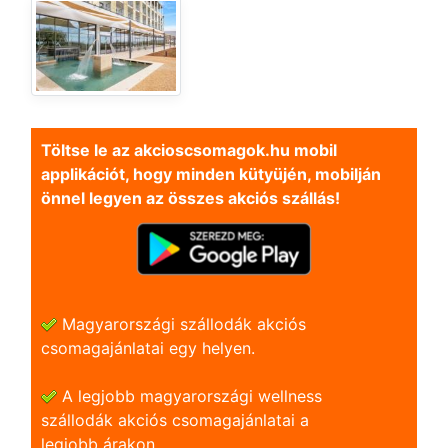
Töltse le az akcioscsomagok.hu mobil
applikációt, hogy minden kütyüjén, mobilján
önnel legyen az összes akciós szállás!
Magyarországi szállodák akciós
csomagajánlatai egy helyen.
A legjobb magyarországi wellness
szállodák akciós csomagajánlatai a
legjobb árakon.