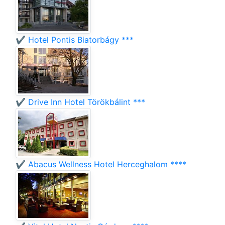
✔️ Hotel Pontis Biatorbágy ***
✔️ Drive Inn Hotel Törökbálint ***
✔️ Abacus Wellness Hotel Herceghalom ****