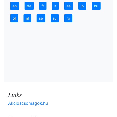
en
de
fr
it
es
jp
hu
pl
nl
se
ru
ro
Links
Akcioscsomagok.hu