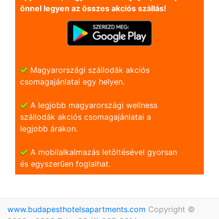
önnel legyen az összes akciós szállás!
Magyarországi szállodák akciós
csomagajánlatai egy helyen.
A legjobb magyarországi wellness
szállodák akciós csomagajánlatai a
legjobb árakon.
A mobilalkalmazás letöltésével gyorsan
és egyszerũen foglalhat.
www.budapesthotelsapartments.com
Copyright ©