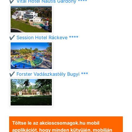
✔️ Vital Hotel Nautis Gárdony ****
✔️ Session Hotel Ráckeve ****
✔️ Forster Vadászkastély Bugyi ***
Töltse le az akcioscsomagok.hu mobil
applikációt, hogy minden kütyüjén, mobilján