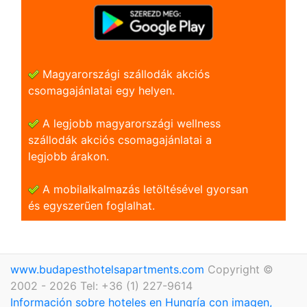
Magyarországi szállodák akciós
csomagajánlatai egy helyen.
A legjobb magyarországi wellness
szállodák akciós csomagajánlatai a
legjobb árakon.
A mobilalkalmazás letöltésével gyorsan
és egyszerũen foglalhat.
www.budapesthotelsapartments.com
Copyright ©
2002 - 2026 Tel: +36 (1) 227-9614
Información sobre hoteles en Hungría con imagen,