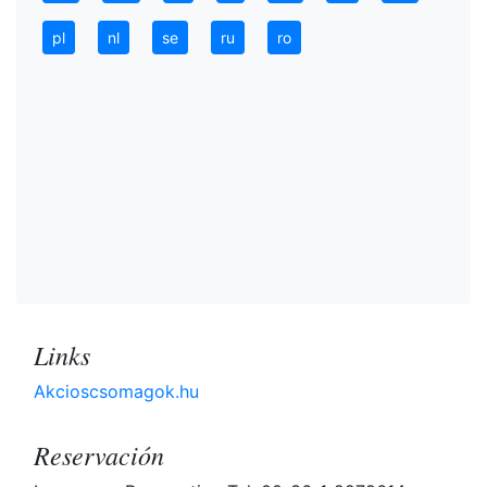
pl
nl
se
ru
ro
Links
Akcioscsomagok.hu
Reservación