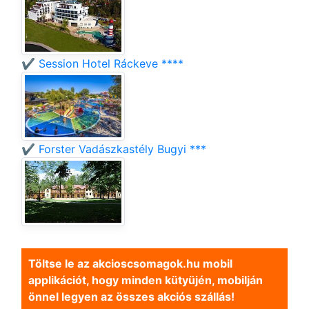
✔️ Session Hotel Ráckeve ****
✔️ Forster Vadászkastély Bugyi ***
Töltse le az akcioscsomagok.hu mobil
applikációt, hogy minden kütyüjén, mobilján
önnel legyen az összes akciós szállás!