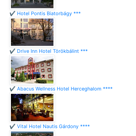
✔️ Hotel Pontis Biatorbágy ***
✔️ Drive Inn Hotel Törökbálint ***
✔️ Abacus Wellness Hotel Herceghalom ****
✔️ Vital Hotel Nautis Gárdony ****