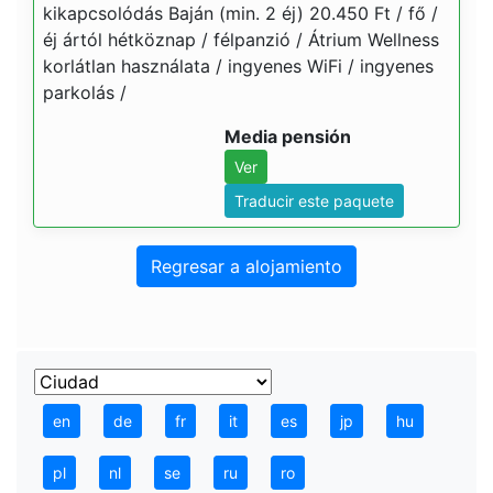
kikapcsolódás Baján (min. 2 éj) 20.450 Ft / fő /
éj ártól hétköznap / félpanzió / Átrium Wellness
korlátlan használata / ingyenes WiFi / ingyenes
parkolás /
Media pensión
Ver
Traducir este paquete
Regresar a alojamiento
en
de
fr
it
es
jp
hu
pl
nl
se
ru
ro