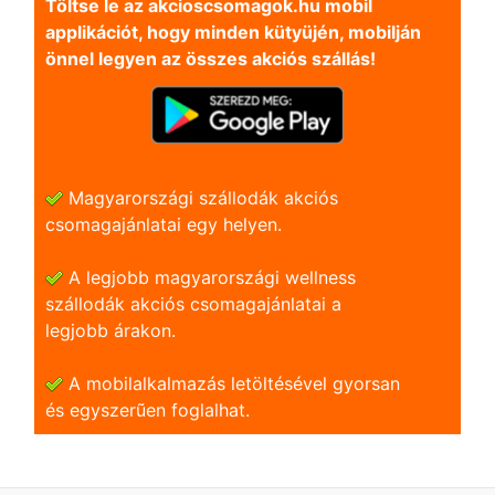
Töltse le az akcioscsomagok.hu mobil
applikációt, hogy minden kütyüjén, mobilján
önnel legyen az összes akciós szállás!
Magyarországi szállodák akciós
csomagajánlatai egy helyen.
A legjobb magyarországi wellness
szállodák akciós csomagajánlatai a
legjobb árakon.
A mobilalkalmazás letöltésével gyorsan
és egyszerũen foglalhat.