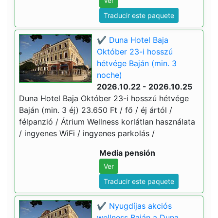
Ver
Traducir este paquete
✔️ Duna Hotel Baja
Október 23-i hosszú
hétvége Baján (min. 3
noche)
2026.10.22 - 2026.10.25
Duna Hotel Baja Október 23-i hosszú hétvége
Baján (min. 3 éj) 23.650 Ft / fő / éj ártól /
félpanzió / Átrium Wellness korlátlan használata
/ ingyenes WiFi / ingyenes parkolás /
Media pensión
Ver
Traducir este paquete
✔️ Nyugdíjas akciós
wellness Baján a Duna