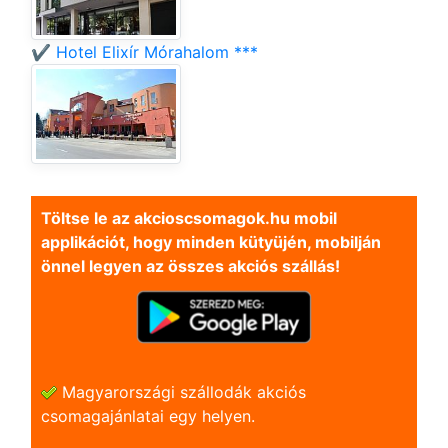
✔️ Hotel Elixír Mórahalom ***
Töltse le az akcioscsomagok.hu mobil
applikációt, hogy minden kütyüjén, mobilján
önnel legyen az összes akciós szállás!
Magyarországi szállodák akciós
csomagajánlatai egy helyen.