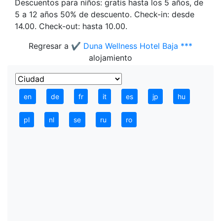
Descuentos para niños: gratis hasta los 5 años, de
5 a 12 años 50% de descuento. Check-in: desde
14.00. Check-out: hasta 10.00.
Regresar a
✔️ Duna Wellness Hotel Baja ***
alojamiento
en
de
fr
it
es
jp
hu
pl
nl
se
ru
ro