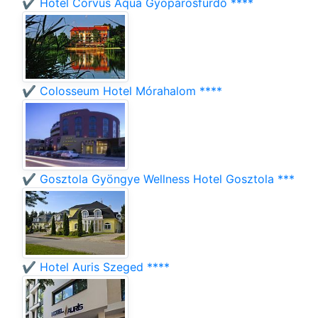
✔️ Hotel Corvus Aqua Gyopárosfürdő ****
✔️ Colosseum Hotel Mórahalom ****
✔️ Gosztola Gyöngye Wellness Hotel Gosztola ***
✔️ Hotel Auris Szeged ****