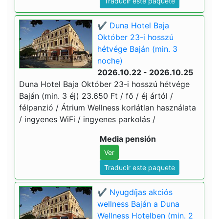
Traducir este paquete
✔️ Duna Hotel Baja
Október 23-i hosszú
hétvége Baján (min. 3
noche)
2026.10.22 - 2026.10.25
Duna Hotel Baja Október 23-i hosszú hétvége
Baján (min. 3 éj) 23.650 Ft / fő / éj ártól /
félpanzió / Átrium Wellness korlátlan használata
/ ingyenes WiFi / ingyenes parkolás /
Media pensión
Ver
Traducir este paquete
✔️ Nyugdíjas akciós
wellness Baján a Duna
Wellness Hotelben (min. 2