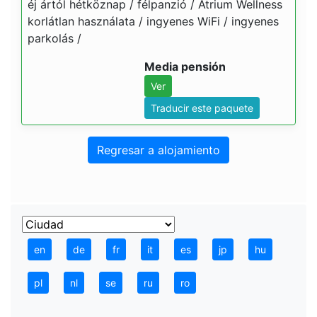
éj ártól hétköznap / félpanzió / Átrium Wellness
korlátlan használata / ingyenes WiFi / ingyenes
parkolás /
Media pensión
Ver
Traducir este paquete
Regresar a alojamiento
en
de
fr
it
es
jp
hu
pl
nl
se
ru
ro