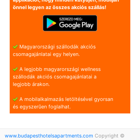
önnel legyen az összes akciós szállás!
Magyarországi szállodák akciós
csomagajánlatai egy helyen.
A legjobb magyarországi wellness
szállodák akciós csomagajánlatai a
legjobb árakon.
A mobilalkalmazás letöltésével gyorsan
és egyszerũen foglalhat.
www.budapesthotelsapartments.com
Copyright ©