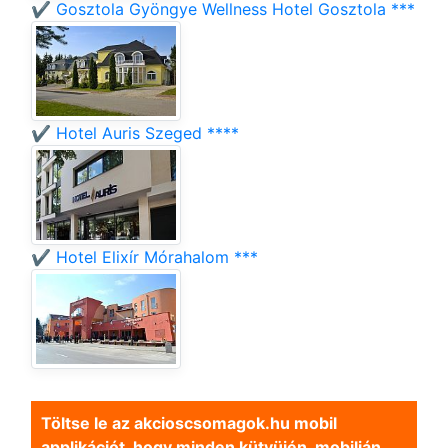
✔️ Gosztola Gyöngye Wellness Hotel Gosztola ***
✔️ Hotel Auris Szeged ****
✔️ Hotel Elixír Mórahalom ***
Töltse le az akcioscsomagok.hu mobil
applikációt, hogy minden kütyüjén, mobilján