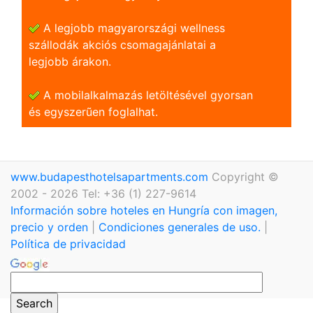
A legjobb magyarországi wellness
szállodák akciós csomagajánlatai a
legjobb árakon.
A mobilalkalmazás letöltésével gyorsan
és egyszerũen foglalhat.
www.budapesthotelsapartments.com
Copyright ©
2002 - 2026 Tel: +36 (1) 227-9614
Información sobre hoteles en Hungría con imagen,
precio y orden
|
Condiciones generales de uso.
|
Política de privacidad