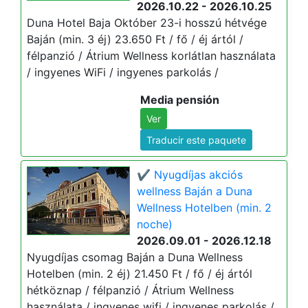
2026.10.22 - 2026.10.25
Duna Hotel Baja Október 23-i hosszú hétvége
Baján (min. 3 éj) 23.650 Ft / fő / éj ártól /
félpanzió / Átrium Wellness korlátlan használata
/ ingyenes WiFi / ingyenes parkolás /
Media pensión
Ver
Traducir este paquete
✔️ Nyugdíjas akciós
wellness Baján a Duna
Wellness Hotelben (min. 2
noche)
2026.09.01 - 2026.12.18
Nyugdíjas csomag Baján a Duna Wellness
Hotelben (min. 2 éj) 21.450 Ft / fő / éj ártól
hétköznap / félpanzió / Átrium Wellness
használata / ingyenes wifi / ingyenes parkolás /