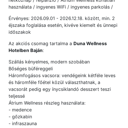
hétköznap / félpanzió / Átrium Wellness korlátlan
használata / ingyenes WiFi / ingyenes parkolás /
Érvényes: 2026.09.01 - 2026.12.18. között, min. 2
éjszaka foglalása esetén, kivéve kiemelt és ünnepi
időszakok
Az akciós csomag tartalma a
Duna Wellness
Hotelben Baján
:
Szállás kényelmes, modern szobában
Bőséges büféreggeli
Háromfogásos vacsora: vendégeink kétféle leves
és háromféle főétel közül választhatnak, a
vacsorát pedig egy ínycsiklandó desszert teszi
teljessé
Átrium Wellness részleg használata:
- medence
- gőzkabin
- infraszauna