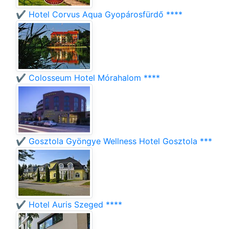
✔️ Hotel Corvus Aqua Gyopárosfürdő ****
✔️ Colosseum Hotel Mórahalom ****
✔️ Gosztola Gyöngye Wellness Hotel Gosztola ***
✔️ Hotel Auris Szeged ****