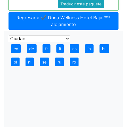
Traducir este paquete
Regresar a ✔️ Duna Wellness Hotel Baja ***
alojamiento
en
de
fr
it
es
jp
hu
pl
nl
se
ru
ro