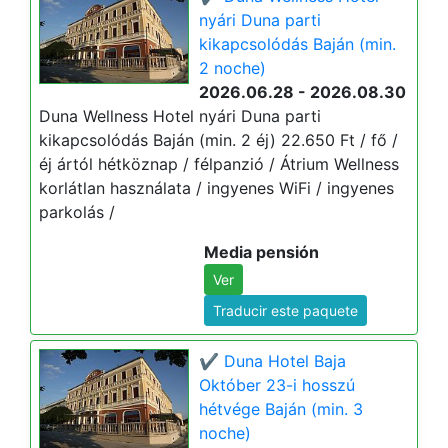
nyári Duna parti
kikapcsolódás Baján (min.
2 noche)
2026.06.28 - 2026.08.30
Duna Wellness Hotel nyári Duna parti
kikapcsolódás Baján (min. 2 éj) 22.650 Ft / fő /
éj ártól hétköznap / félpanzió / Átrium Wellness
korlátlan használata / ingyenes WiFi / ingyenes
parkolás /
Media pensión
Ver
Traducir este paquete
✔️ Duna Hotel Baja
Október 23-i hosszú
hétvége Baján (min. 3
noche)