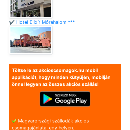
✔️ Hotel Elixír Mórahalom ***
Töltse le az akcioscsomagok.hu mobil
applikációt, hogy minden kütyüjén, mobilján
önnel legyen az összes akciós szállás!
Magyarországi szállodák akciós
csomagajánlatai egy helyen.