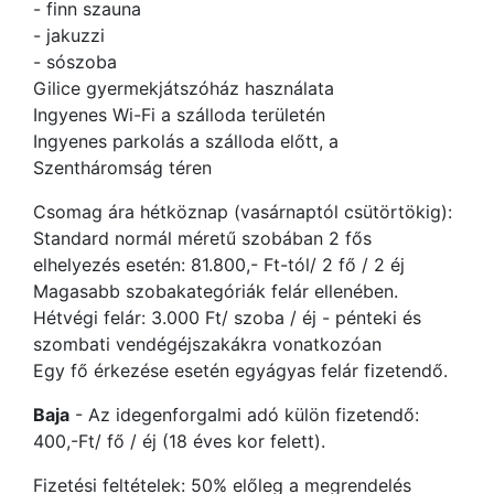
- finn szauna
- jakuzzi
- sószoba
Gilice gyermekjátszóház használata
Ingyenes Wi-Fi a szálloda területén
Ingyenes parkolás a szálloda előtt, a
Szentháromság téren
Csomag ára hétköznap (vasárnaptól csütörtökig):
Standard normál méretű szobában 2 fős
elhelyezés esetén: 81.800,- Ft-tól/ 2 fő / 2 éj
Magasabb szobakategóriák felár ellenében.
Hétvégi felár: 3.000 Ft/ szoba / éj - pénteki és
szombati vendégéjszakákra vonatkozóan
Egy fő érkezése esetén egyágyas felár fizetendő.
Baja
- Az idegenforgalmi adó külön fizetendő:
400,-Ft/ fő / éj (18 éves kor felett).
Fizetési feltételek: 50% előleg a megrendelés