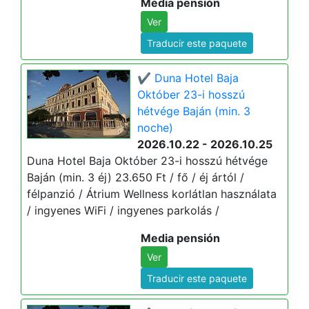
Media pensión
Ver
Traducir este paquete
✔️ Duna Hotel Baja
Október 23-i hosszú
hétvége Baján (min. 3
noche)
2026.10.22 - 2026.10.25
Duna Hotel Baja Október 23-i hosszú hétvége
Baján (min. 3 éj) 23.650 Ft / fő / éj ártól /
félpanzió / Átrium Wellness korlátlan használata
/ ingyenes WiFi / ingyenes parkolás /
Media pensión
Ver
Traducir este paquete