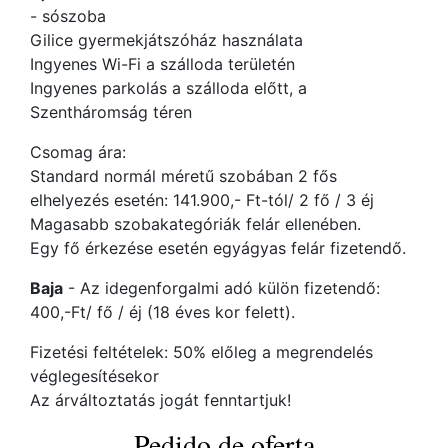
- sószoba
Gilice gyermekjátszóház használata
Ingyenes Wi-Fi a szálloda területén
Ingyenes parkolás a szálloda előtt, a
Szentháromság téren
Csomag ára:
Standard normál méretű szobában 2 fős
elhelyezés esetén: 141.900,- Ft-tól/ 2 fő / 3 éj
Magasabb szobakategóriák felár ellenében.
Egy fő érkezése esetén egyágyas felár fizetendő.
Baja
- Az idegenforgalmi adó külön fizetendő:
400,-Ft/ fő / éj (18 éves kor felett).
Fizetési feltételek: 50% előleg a megrendelés
véglegesítésekor
Az árváltoztatás jogát fenntartjuk!
Pedido de oferta