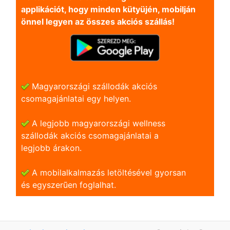
applikációt, hogy minden kütyüjén, mobilján
önnel legyen az összes akciós szállás!
Magyarországi szállodák akciós
csomagajánlatai egy helyen.
A legjobb magyarországi wellness
szállodák akciós csomagajánlatai a
legjobb árakon.
A mobilalkalmazás letöltésével gyorsan
és egyszerũen foglalhat.