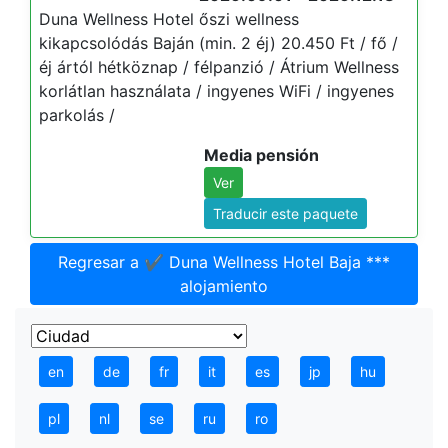
Duna Wellness Hotel őszi wellness
kikapcsolódás Baján (min. 2 éj) 20.450 Ft / fő /
éj ártól hétköznap / félpanzió / Átrium Wellness
korlátlan használata / ingyenes WiFi / ingyenes
parkolás /
Media pensión
Ver
Traducir este paquete
Regresar a ✔️ Duna Wellness Hotel Baja ***
alojamiento
en
de
fr
it
es
jp
hu
pl
nl
se
ru
ro