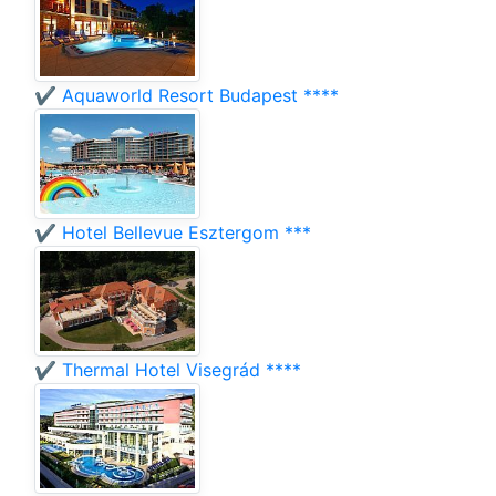
✔️ Aquaworld Resort Budapest ****
✔️ Hotel Bellevue Esztergom ***
✔️ Thermal Hotel Visegrád ****