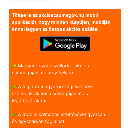
Töltse le az akcioscsomagok.hu mobil
applikációt, hogy minden kütyüjén, mobilján
önnel legyen az összes akciós szállás!
Magyarországi szállodák akciós
csomagajánlatai egy helyen.
A legjobb magyarországi wellness
szállodák akciós csomagajánlatai a
legjobb árakon.
A mobilalkalmazás letöltésével gyorsan
és egyszerũen foglalhat.