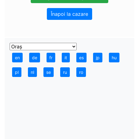
Înapoi la cazare
en
de
fr
it
es
jp
hu
pl
nl
se
ru
ro