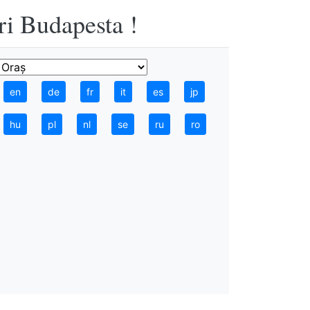
ri Budapesta !
en
de
fr
it
es
jp
hu
pl
nl
se
ru
ro