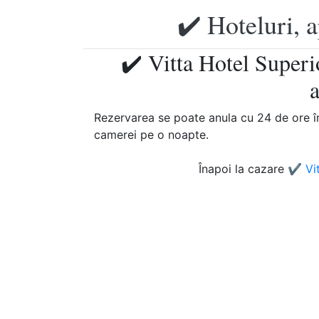
✔️ Hoteluri, 
✔️ Vitta Hotel Superi
Rezervarea se poate anula cu 24 de ore înai
camerei pe o noapte.
Înapoi la cazare
✔️ Vi