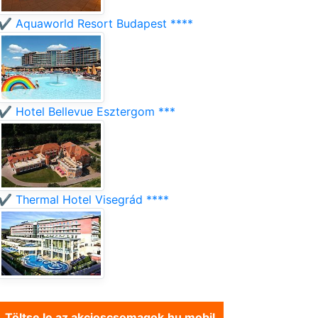
✔️ Aquaworld Resort Budapest ****
✔️ Hotel Bellevue Esztergom ***
✔️ Thermal Hotel Visegrád ****
Töltse le az akcioscsomagok.hu mobil