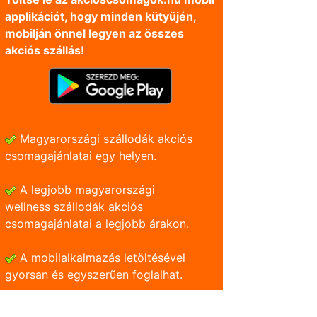
applikációt, hogy minden kütyüjén,
mobilján önnel legyen az összes
akciós szállás!
Magyarországi szállodák akciós
csomagajánlatai egy helyen.
A legjobb magyarországi
wellness szállodák akciós
csomagajánlatai a legjobb árakon.
A mobilalkalmazás letöltésével
gyorsan és egyszerũen foglalhat.