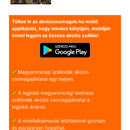
Töltse le az akcioscsomagok.hu mobil
applikációt, hogy minden kütyüjén, mobilján
önnel legyen az összes akciós szállás!
Magyarországi szállodák akciós
csomagajánlatai egy helyen.
A legjobb magyarországi wellness
szállodák akciós csomagajánlatai a
legjobb árakon.
A mobilalkalmazás letöltésével gyorsan
és egyszerũen foglalhat.