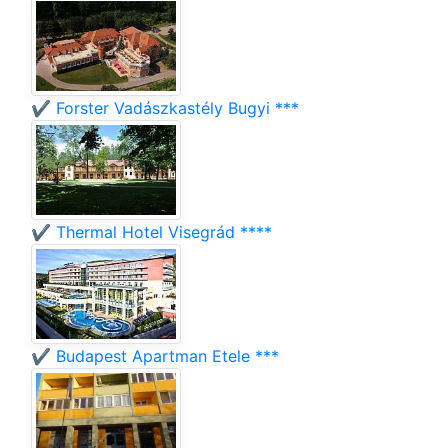
✔️ Forster Vadászkastély Bugyi ***
✔️ Thermal Hotel Visegrád ****
✔️ Budapest Apartman Etele ***