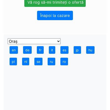
Înapoi la cazare
en
de
fr
it
es
jp
hu
pl
nl
se
ru
ro