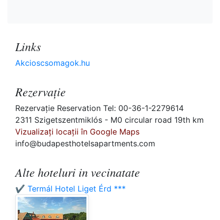
Links
Akcioscsomagok.hu
Rezervaţie
Rezervaţie Reservation Tel: 00-36-1-2279614
2311 Szigetszentmiklós - M0 circular road 19th km
Vizualizați locații în Google Maps
info@budapesthotelsapartments.com
Alte hoteluri in vecinatate
✔️ Termál Hotel Liget Érd ***