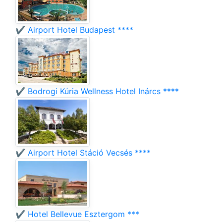
✔️ Airport Hotel Budapest ****
✔️ Bodrogi Kúria Wellness Hotel Inárcs ****
✔️ Airport Hotel Stáció Vecsés ****
✔️ Hotel Bellevue Esztergom ***