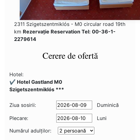
2311 Szigetszentmiklós - M0 circular road 19th
km
Rezervaţie Reservation Tel: 00-36-1-
2279614
Cerere de ofertă
Hotel:
✔️ Hotel Gastland M0
Szigetszentmiklós ***
Ziua sosirii:
Duminică
Plecare:
Luni
Numărul adulţilor: