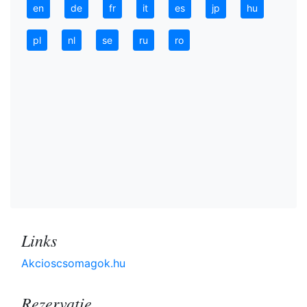
en
de
fr
it
es
jp
hu
pl
nl
se
ru
ro
Links
Akcioscsomagok.hu
Rezervaţie