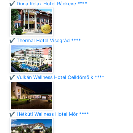
✔️ Duna Relax Hotel Ráckeve ****
✔️ Thermal Hotel Visegrád ****
✔️ Vulkán Wellness Hotel Celldömölk ****
✔️ Hétkúti Wellness Hotel Mór ****