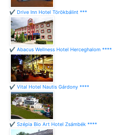
✔️ Drive Inn Hotel Törökbálint ***
✔️ Abacus Wellness Hotel Herceghalom ****
✔️ Vital Hotel Nautis Gárdony ****
✔️ Szépia Bio Art Hotel Zsámbék ****