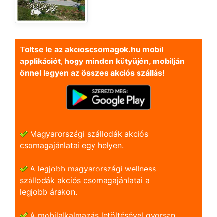
Töltse le az akcioscsomagok.hu mobil
applikációt, hogy minden kütyüjén, mobilján
önnel legyen az összes akciós szállás!
Magyarországi szállodák akciós
csomagajánlatai egy helyen.
A legjobb magyarországi wellness
szállodák akciós csomagajánlatai a
legjobb árakon.
A mobilalkalmazás letöltésével gyorsan