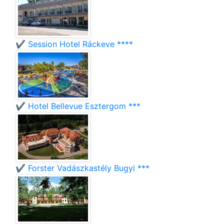
✔️ Session Hotel Ráckeve ****
✔️ Hotel Bellevue Esztergom ***
✔️ Forster Vadászkastély Bugyi ***