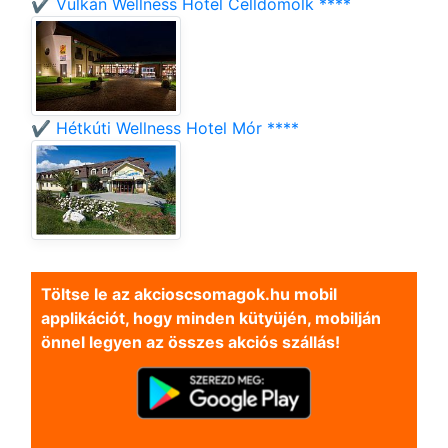
✔️ Vulkán Wellness Hotel Celldömölk ****
✔️ Hétkúti Wellness Hotel Mór ****
Töltse le az akcioscsomagok.hu mobil
applikációt, hogy minden kütyüjén, mobilján
önnel legyen az összes akciós szállás!