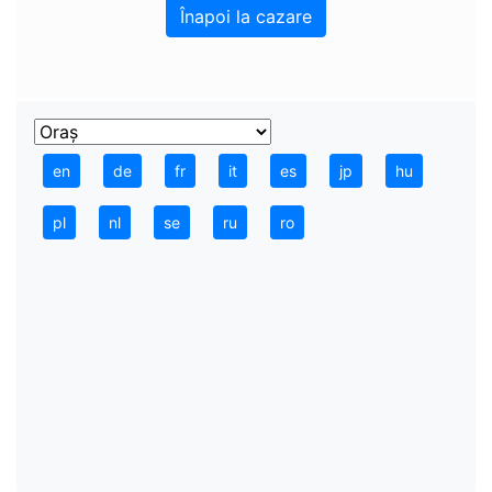
Înapoi la cazare
en
de
fr
it
es
jp
hu
pl
nl
se
ru
ro