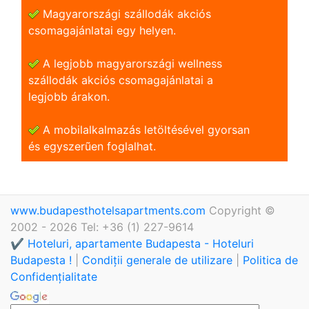
Magyarországi szállodák akciós
csomagajánlatai egy helyen.
A legjobb magyarországi wellness
szállodák akciós csomagajánlatai a
legjobb árakon.
A mobilalkalmazás letöltésével gyorsan
és egyszerũen foglalhat.
www.budapesthotelsapartments.com
Copyright ©
2002 - 2026 Tel: +36 (1) 227-9614
✔️ Hoteluri, apartamente Budapesta - Hoteluri
Budapesta !
|
Condiții generale de utilizare
|
Politica de
Confidențialitate