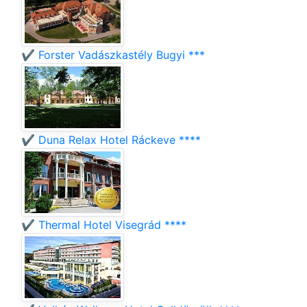
✔️ Forster Vadászkastély Bugyi ***
✔️ Duna Relax Hotel Ráckeve ****
✔️ Thermal Hotel Visegrád ****