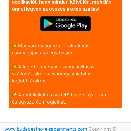
applikációt, hogy minden kütyüjén, mobilján
önnel legyen az összes akciós szállás!
Magyarországi szállodák akciós
csomagajánlatai egy helyen.
A legjobb magyarországi wellness
szállodák akciós csomagajánlatai a
legjobb árakon.
A mobilalkalmazás letöltésével gyorsan
és egyszerũen foglalhat.
www.budapesthotelsapartments.com
Copyright ©