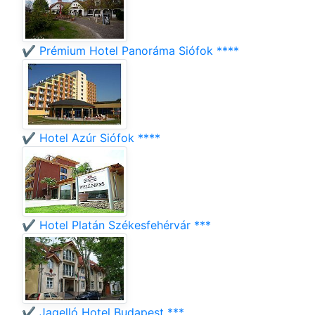
✔️ Prémium Hotel Panoráma Siófok ****
✔️ Hotel Azúr Siófok ****
✔️ Hotel Platán Székesfehérvár ***
✔️ Jagelló Hotel Budapest ***