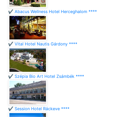
✔️ Abacus Wellness Hotel Herceghalom ****
✔️ Vital Hotel Nautis Gárdony ****
✔️ Szépia Bio Art Hotel Zsámbék ****
✔️ Session Hotel Ráckeve ****