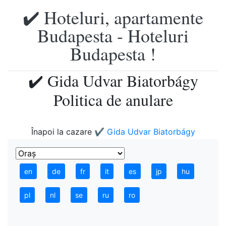
✔️ Hoteluri, apartamente
Budapesta - Hoteluri
Budapesta !
✔️ Gida Udvar Biatorbágy
Politica de anulare
Înapoi la cazare
✔️ Gida Udvar Biatorbágy
en
de
fr
it
es
jp
hu
pl
nl
se
ru
ro