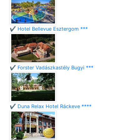
✔️ Hotel Bellevue Esztergom ***
✔️ Forster Vadászkastély Bugyi ***
✔️ Duna Relax Hotel Ráckeve ****