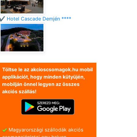
✔️ Hotel Cascade Demjén ****
Töltse le az akcioscsomagok.hu mobil
applikációt, hogy minden kütyüjén,
mobilján önnel legyen az összes
akciós szállás!
Magyarországi szállodák akciós