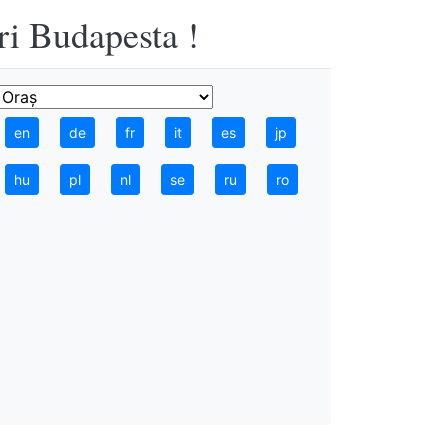
ri Budapesta !
en
de
fr
it
es
jp
hu
pl
nl
se
ru
ro