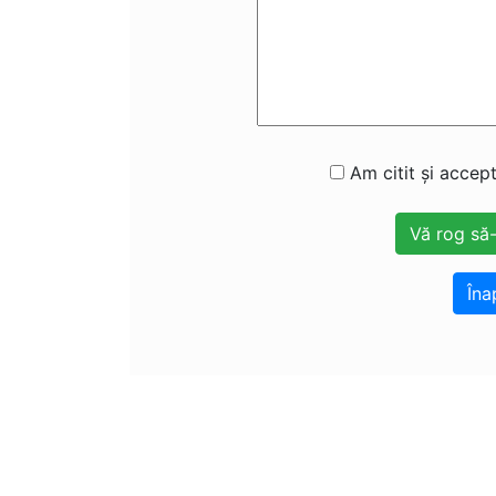
Am citit și accept
Îna