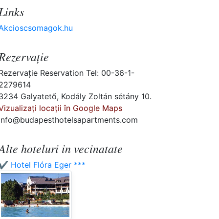
Links
Akcioscsomagok.hu
Rezervaţie
Rezervaţie Reservation Tel: 00-36-1-
2279614
3234 Galyatető, Kodály Zoltán sétány 10.
Vizualizați locații în Google Maps
info@budapesthotelsapartments.com
Alte hoteluri in vecinatate
✔️ Hotel Flóra Eger ***