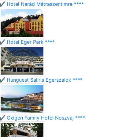
✔️ Hotel Narád Mátraszentimre ****
✔️ Hotel Eger Park ****
✔️ Hunguest Saliris Egerszalók ****
✔️ Oxigén Family Hotel Noszvaj ****