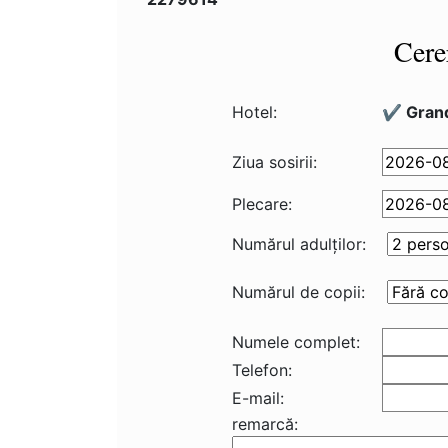
Cere
Hotel:
✔️ Grand
Ziua sosirii:
Plecare:
Numărul adulţilor:
Numărul de copii:
Numele complet:
Telefon:
E-mail:
remarcă: