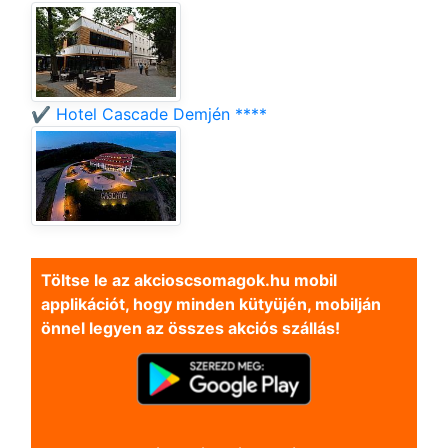
✔️ Hotel Cascade Demjén ****
Töltse le az akcioscsomagok.hu mobil
applikációt, hogy minden kütyüjén, mobilján
önnel legyen az összes akciós szállás!