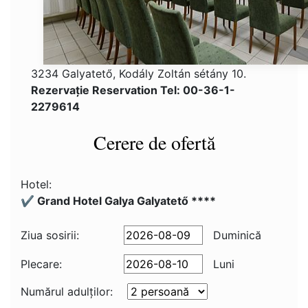
3234 Galyatető, Kodály Zoltán sétány 10.
Rezervaţie Reservation Tel: 00-36-1-
2279614
Cerere de ofertă
Hotel:
✔️ Grand Hotel Galya Galyatető ****
Ziua sosirii:
Duminică
Plecare:
Luni
Numărul adulţilor: