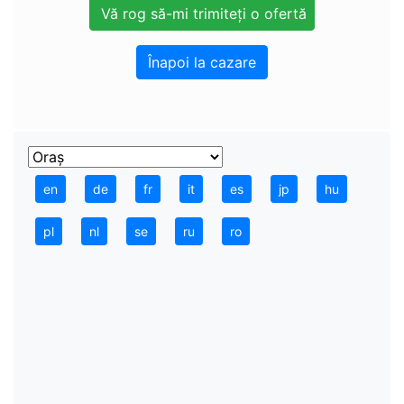
Înapoi la cazare
en
de
fr
it
es
jp
hu
pl
nl
se
ru
ro