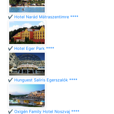
✔️ Hotel Narád Mátraszentimre ****
✔️ Hotel Eger Park ****
✔️ Hunguest Saliris Egerszalók ****
✔️ Oxigén Family Hotel Noszvaj ****