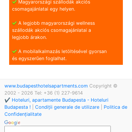
Magyarországi szállodák akciós
csomagajánlatai egy helyen.
A legjobb magyarországi wellness
szállodák akciós csomagajánlatai a
legjobb árakon.
A mobilalkalmazás letöltésével gyorsan
és egyszerũen foglalhat.
www.budapesthotelsapartments.com
Copyright ©
2002 - 2026 Tel: +36 (1) 227-9614
✔️ Hoteluri, apartamente Budapesta - Hoteluri
Budapesta !
|
Condiții generale de utilizare
|
Politica de
Confidențialitate