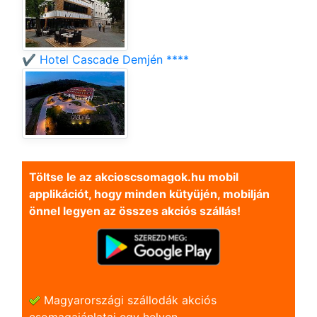
✔️ Hotel Cascade Demjén ****
Töltse le az akcioscsomagok.hu mobil
applikációt, hogy minden kütyüjén, mobilján
önnel legyen az összes akciós szállás!
Magyarországi szállodák akciós
csomagajánlatai egy helyen.