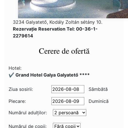
3234 Galyatető, Kodály Zoltán sétány 10.
Rezervaţie Reservation Tel: 00-36-1-
2279614
Cerere de ofertă
Hotel:
✔️ Grand Hotel Galya Galyatető ****
Ziua sosirii:
Sâmbătă
Plecare:
Duminică
Numărul adulţilor:
Numărul de copii: