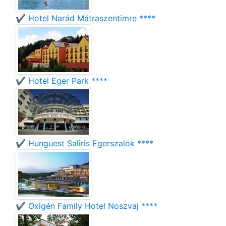
✔️ Hotel Narád Mátraszentimre ****
✔️ Hotel Eger Park ****
✔️ Hunguest Saliris Egerszalók ****
✔️ Oxigén Family Hotel Noszvaj ****