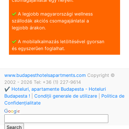
A legjobb magyarországi wellness
szállodák akciós csomagajánlatai a
legjobb árakon.
A mobilalkalmazás letöltésével gyorsan
és egyszerũen foglalhat.
www.budapesthotelsapartments.com
Copyright ©
2002 - 2026 Tel: +36 (1) 227-9614
✔️ Hoteluri, apartamente Budapesta - Hoteluri
Budapesta !
|
Condiții generale de utilizare
|
Politica de
Confidențialitate