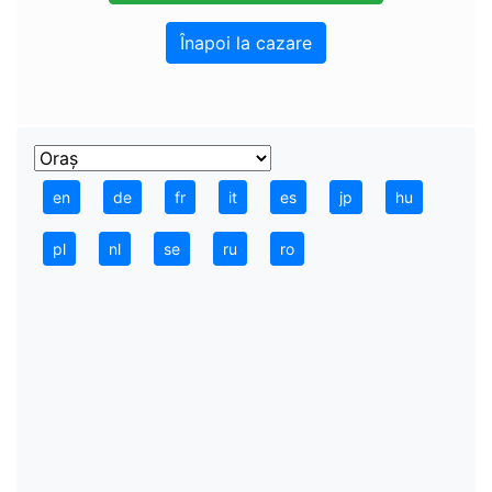
Înapoi la cazare
en
de
fr
it
es
jp
hu
pl
nl
se
ru
ro