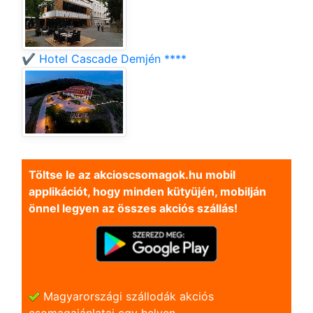
✔️ Hotel Cascade Demjén ****
Töltse le az akcioscsomagok.hu mobil
applikációt, hogy minden kütyüjén, mobilján
önnel legyen az összes akciós szállás!
Magyarországi szállodák akciós
csomagajánlatai egy helyen.