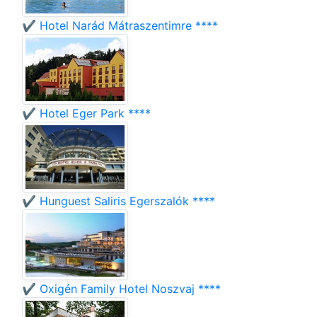
✔️ Hotel Narád Mátraszentimre ****
✔️ Hotel Eger Park ****
✔️ Hunguest Saliris Egerszalók ****
✔️ Oxigén Family Hotel Noszvaj ****