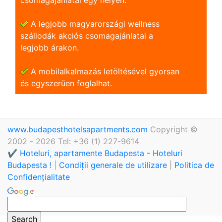
A legjobb magyarországi wellness
szállodák akciós csomagajánlatai a
legjobb árakon.
A mobilalkalmazás letöltésével gyorsan
és egyszerũen foglalhat.
www.budapesthotelsapartments.com
Copyright ©
2002 - 2026 Tel: +36 (1) 227-9614
✔️ Hoteluri, apartamente Budapesta - Hoteluri
Budapesta !
|
Condiții generale de utilizare
|
Politica de
Confidențialitate