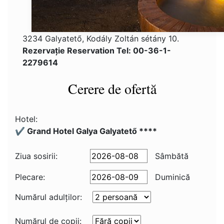
3234 Galyatető, Kodály Zoltán sétány 10.
Rezervaţie Reservation Tel: 00-36-1-
2279614
Cerere de ofertă
Hotel:
✔️ Grand Hotel Galya Galyatető ****
Ziua sosirii:
Sâmbătă
Plecare:
Duminică
Numărul adulţilor:
Numărul de copii: