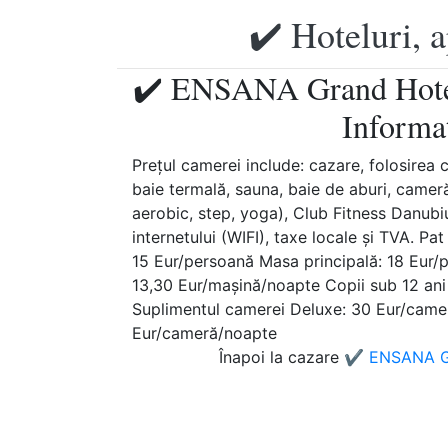
✔️ Hoteluri, 
✔️ ENSANA Grand Hotel
Informaț
Prețul camerei include: cazare, folosirea c
baie termală, sauna, baie de aburi, camer
aerobic, step, yoga), Club Fitness Danubiu
internetului (WIFI), taxe locale şi TVA. P
15 Eur/persoană Masa principală: 18 Eur/
13,30 Eur/mașină/noapte Copii sub 12 ani 
Suplimentul camerei Deluxe: 30 Eur/camer
Eur/cameră/noapte
Înapoi la cazare
✔️ ENSANA Gr