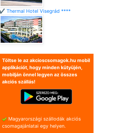
✔️ Thermal Hotel Visegrád ****
Töltse le az akcioscsomagok.hu mobil
applikációt, hogy minden kütyüjén,
mobilján önnel legyen az összes
akciós szállás!
Magyarországi szállodák akciós
csomagajánlatai egy helyen.