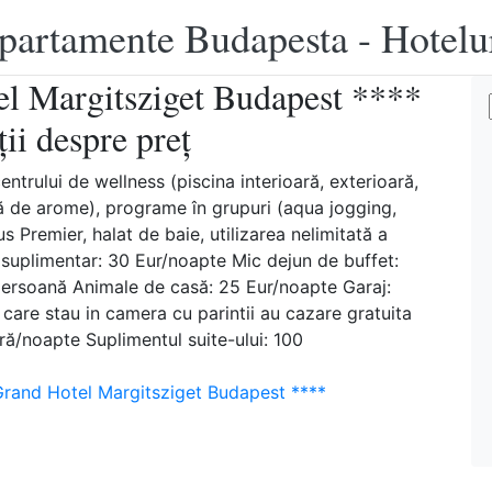
apartamente Budapesta - Hotelu
 Margitsziget Budapest ****
ii despre preț
entrului de wellness (piscina interioară, exterioară,
ă de arome), programe în grupuri (aqua jogging,
s Premier, halat de baie, utilizarea nelimitată a
at suplimentar: 30 Eur/noapte Mic dejun de buffet:
persoană Animale de casă: 25 Eur/noapte Garaj:
care stau in camera cu parintii au cazare gratuita
ă/noapte Suplimentul suite-ului: 100
and Hotel Margitsziget Budapest ****