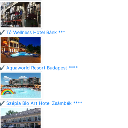
✔️ Tó Wellness Hotel Bánk ***
✔️ Aquaworld Resort Budapest ****
✔️ Szépia Bio Art Hotel Zsámbék ****