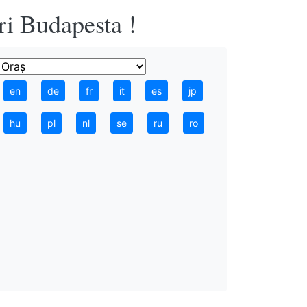
ri Budapesta !
en
de
fr
it
es
jp
hu
pl
nl
se
ru
ro