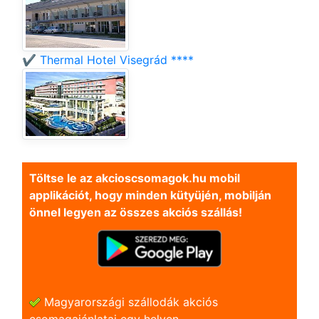
✔️ Thermal Hotel Visegrád ****
Töltse le az akcioscsomagok.hu mobil
applikációt, hogy minden kütyüjén, mobilján
önnel legyen az összes akciós szállás!
Magyarországi szállodák akciós
csomagajánlatai egy helyen.