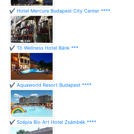
✔️ Hotel Mercure Budapest City Center ****
✔️ Tó Wellness Hotel Bánk ***
✔️ Aquaworld Resort Budapest ****
✔️ Szépia Bio Art Hotel Zsámbék ****