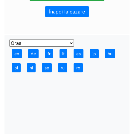
Înapoi la cazare
en
de
fr
it
es
jp
hu
pl
nl
se
ru
ro