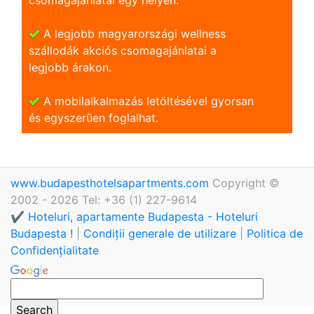
A legjobb magyarországi wellness
szállodák akciós csomagajánlatai a
legjobb árakon.
A mobilalkalmazás letöltésével gyorsan
és egyszerũen foglalhat.
www.budapesthotelsapartments.com
Copyright ©
2002 - 2026 Tel: +36 (1) 227-9614
✔️ Hoteluri, apartamente Budapesta - Hoteluri
Budapesta !
|
Condiții generale de utilizare
|
Politica de
Confidențialitate