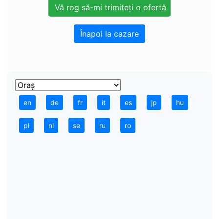
Înapoi la cazare
en
de
fr
it
es
jp
hu
pl
nl
se
ru
ro