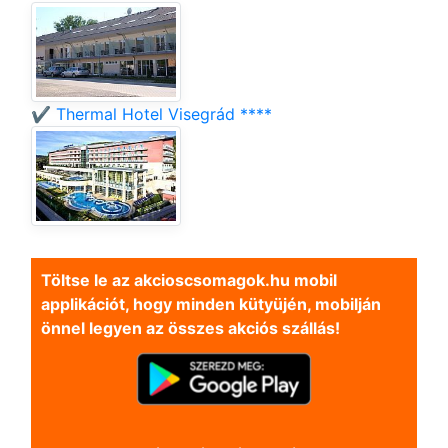
✔️ Thermal Hotel Visegrád ****
Töltse le az akcioscsomagok.hu mobil
applikációt, hogy minden kütyüjén, mobilján
önnel legyen az összes akciós szállás!