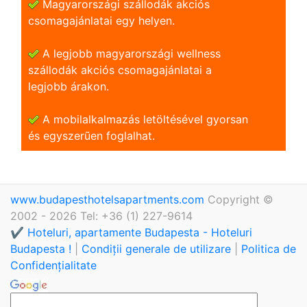
Magyarországi szállodák akciós
csomagajánlatai egy helyen.
A legjobb magyarországi wellness
szállodák akciós csomagajánlatai a
legjobb árakon.
A mobilalkalmazás letöltésével gyorsan
és egyszerũen foglalhat.
www.budapesthotelsapartments.com
Copyright ©
2002 - 2026 Tel: +36 (1) 227-9614
✔️ Hoteluri, apartamente Budapesta - Hoteluri
Budapesta !
|
Condiții generale de utilizare
|
Politica de
Confidențialitate