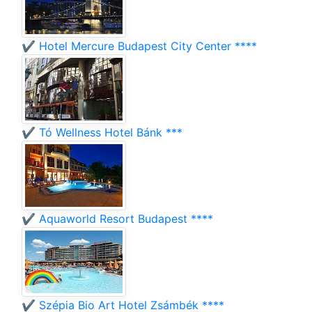
✔️ Hotel Mercure Budapest City Center ****
✔️ Tó Wellness Hotel Bánk ***
✔️ Aquaworld Resort Budapest ****
✔️ Szépia Bio Art Hotel Zsámbék ****