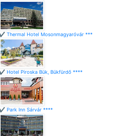
✔️ Thermal Hotel Mosonmagyaróvár ***
✔️ Hotel Piroska Bük, Bükfürdő ****
✔️ Park Inn Sárvár ****