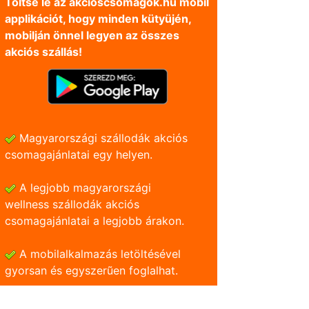
Töltse le az akcioscsomagok.hu mobil
applikációt, hogy minden kütyüjén,
mobilján önnel legyen az összes
akciós szállás!
Magyarországi szállodák akciós
csomagajánlatai egy helyen.
A legjobb magyarországi
wellness szállodák akciós
csomagajánlatai a legjobb árakon.
A mobilalkalmazás letöltésével
gyorsan és egyszerũen foglalhat.