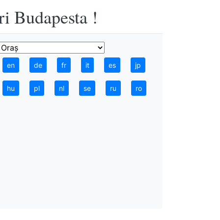
ri Budapesta !
en
de
fr
it
es
jp
hu
pl
nl
se
ru
ro