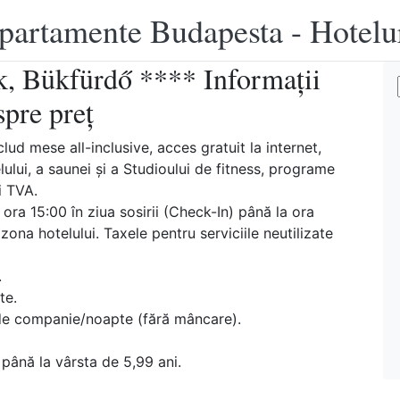
apartamente Budapesta - Hotelu
, Bükfürdő **** Informații
spre preț
lud mese all-inclusive, acces gratuit la internet,
lului, a saunei și a Studioului de fitness, programe
i TVA.
la ora 15:00 în ziua sosirii (Check-In) până la ora
zona hotelului. Taxele pentru serviciile neutilizate
.
te.
e companie/noapte (fără mâncare).
 până la vârsta de 5,99 ani.