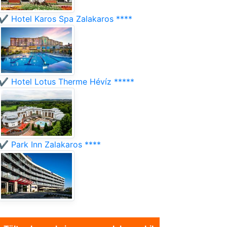
✔️ Hotel Karos Spa Zalakaros ****
✔️ Hotel Lotus Therme Hévíz *****
✔️ Park Inn Zalakaros ****