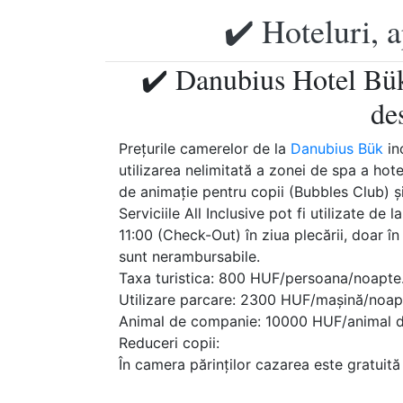
✔️ Hoteluri, 
✔️ Danubius Hotel Bük
de
Prețurile camerelor de la
Danubius Bük
inc
utilizarea nelimitată a zonei de spa a hote
de animație pentru copii (Bubbles Club) ș
Serviciile All Inclusive pot fi utilizate de 
11:00 (Check-Out) în ziua plecării, doar în 
sunt nerambursabile.
Taxa turistica: 800 HUF/persoana/noapte
Utilizare parcare: 2300 HUF/mașină/noap
Animal de companie: 10000 HUF/animal d
Reduceri copii:
În camera părinților cazarea este gratuită