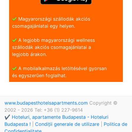
Magyarországi szállodák akciós
csomagajánlatai egy helyen.
A legjobb magyarországi wellness
szállodák akciós csomagajánlatai a
legjobb árakon.
A mobilalkalmazás letöltésével gyorsan
és egyszerũen foglalhat.
www.budapesthotelsapartments.com
Copyright ©
2002 - 2026 Tel: +36 (1) 227-9614
✔️ Hoteluri, apartamente Budapesta - Hoteluri
Budapesta !
|
Condiții generale de utilizare
|
Politica de
Confidențialitate