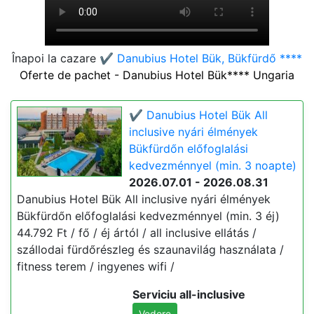
Înapoi la cazare
✔️ Danubius Hotel Bük, Bükfürdő ****
Oferte de pachet - Danubius Hotel Bük**** Ungaria
✔️ Danubius Hotel Bük All
inclusive nyári élmények
Bükfürdőn előfoglalási
kedvezménnyel (min. 3 noapte)
2026.07.01 - 2026.08.31
Danubius Hotel Bük All inclusive nyári élmények
Bükfürdőn előfoglalási kedvezménnyel (min. 3 éj)
44.792 Ft / fő / éj ártól / all inclusive ellátás /
szállodai fürdőrészleg és szaunavilág használata /
fitness terem / ingyenes wifi /
Serviciu all-inclusive
Vedere