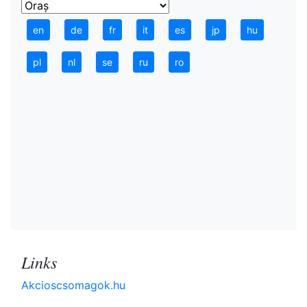
en
de
fr
it
es
jp
hu
pl
nl
se
ru
ro
Links
Akcioscsomagok.hu