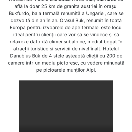
află la doar 25 km de graniţa austriei în oraşul
Bukfurdo, baia termală renumită a Ungariei, care se
dezvoltă din an în an. Oraşul Buk, renumit în toată
Europa pentru izvoarele de ape termale, este locul
ideal pentru clienţii care vor să se vindece şi să
relaxeze datorită climei subalpine, mediul bogat în
atracţii turistice şi servicii de nivel înalt. Hotelul
Danubius Bük de 4 stele aşteaptă clieţii cu 200 de
camere într-un mediu pictoresc, cu vedere minunată
pe picioarele munţilor Alpi.