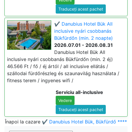
Traduceți acest pachet
✔️ Danubius Hotel Bük All
inclusive nyári csobbanás
Bükfürdőn (min. 2 noapte)
2026.07.01 - 2026.08.31
Danubius Hotel Bük All
inclusive nyári csobbanás Bükfürdőn (min. 2 éj)
46.566 Ft / fő / éj ártól / all inclusive ellátás /
szállodai fürdőrészleg és szaunavilág használata /
fitness terem / ingyenes wifi /
Serviciu all-inclusive
Vedere
Traduceți acest pachet
Înapoi la cazare
✔️ Danubius Hotel Bük, Bükfürdő ****