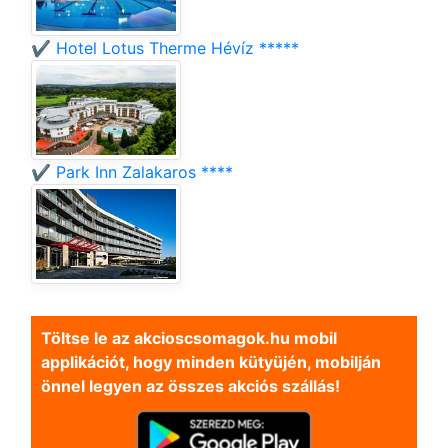
✔️ Hotel Lotus Therme Hévíz *****
✔️ Park Inn Zalakaros ****
Töltse le az akcioscsomagok.hu mobil
applikációt, hogy minden kütyüjén, mobilján
önnel legyen az összes akciós szállás!