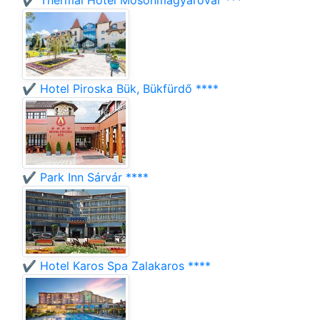
✔️ Thermal Hotel Mosonmagyaróvár ***
✔️ Hotel Piroska Bük, Bükfürdő ****
✔️ Park Inn Sárvár ****
✔️ Hotel Karos Spa Zalakaros ****