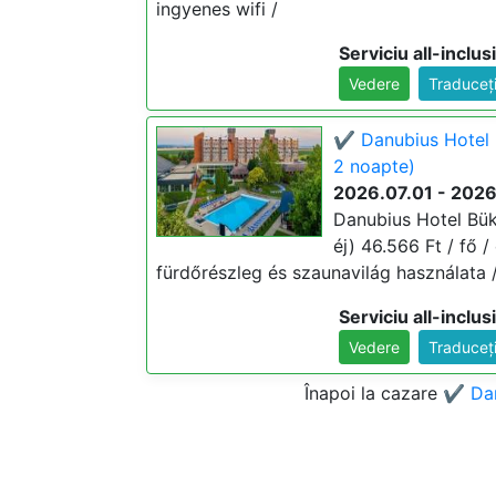
ingyenes wifi /
Serviciu all-inclus
Vedere
Traduceț
✔️ Danubius Hotel 
2 noapte)
2026.07.01 - 202
Danubius Hotel Bük
éj) 46.566 Ft / fő / 
fürdőrészleg és szaunavilág használata / 
Serviciu all-inclus
Vedere
Traduceț
Înapoi la cazare
✔️ Da