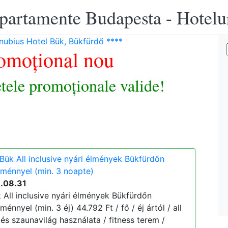
apartamente Budapesta - Hotelu
nubius Hotel Bük, Bükfürdő ****
omoțional nou
etele promoționale valide!
Bük All inclusive nyári élmények Bükfürdőn
zménnyel (min. 3 noapte)
6.08.31
 All inclusive nyári élmények Bükfürdőn
énnyel (min. 3 éj) 44.792 Ft / fő / éj ártól / all
g és szaunavilág használata / fitness terem /