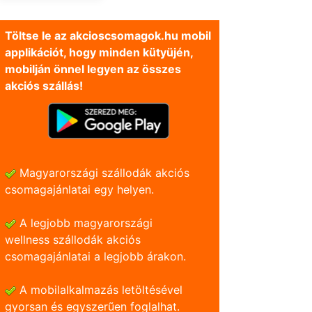
Töltse le az akcioscsomagok.hu mobil
applikációt, hogy minden kütyüjén,
mobilján önnel legyen az összes
akciós szállás!
Magyarországi szállodák akciós
csomagajánlatai egy helyen.
A legjobb magyarországi
wellness szállodák akciós
csomagajánlatai a legjobb árakon.
A mobilalkalmazás letöltésével
gyorsan és egyszerũen foglalhat.