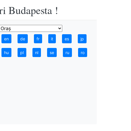
ri Budapesta !
en
de
fr
it
es
jp
hu
pl
nl
se
ru
ro