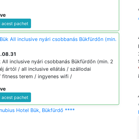
ive
i acest pachet
Bük All inclusive nyári csobbanás Bükfürdőn (min.
6.08.31
 All inclusive nyári csobbanás Bükfürdőn (min. 2
éj ártól / all inclusive ellátás / szállodai
fitness terem / ingyenes wifi /
ive
i acest pachet
nubius Hotel Bük, Bükfürdő ****