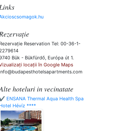
Links
Akcioscsomagok.hu
Rezervaţie
Rezervaţie Reservation Tel: 00-36-1-
2279614
9740 Bük - Bükfürdő, Európa út 1.
Vizualizați locații în Google Maps
info@budapesthotelsapartments.com
Alte hoteluri in vecinatate
✔️ ENSANA Thermal Aqua Health Spa
Hotel Hévíz ****