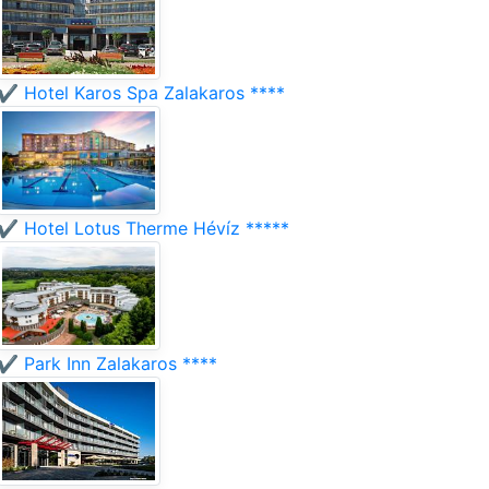
✔️ Hotel Karos Spa Zalakaros ****
✔️ Hotel Lotus Therme Hévíz *****
✔️ Park Inn Zalakaros ****