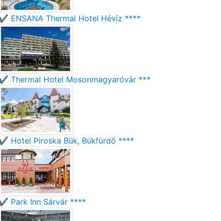
✔️ ENSANA Thermal Hotel Hévíz ****
✔️ Thermal Hotel Mosonmagyaróvár ***
✔️ Hotel Piroska Bük, Bükfürdő ****
✔️ Park Inn Sárvár ****