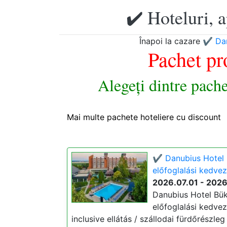
✔️ Hoteluri, 
Înapoi la cazare
✔️ Da
Pachet pr
Alegeți dintre pach
Mai multe pachete hoteliere cu discount
✔️ Danubius Hotel 
előfoglalási kedve
2026.07.01 - 202
Danubius Hotel Bük
előfoglalási kedvezm
inclusive ellátás / szállodai fürdőrészle