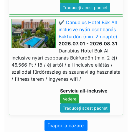
Traduceți acest pachet
✔️ Danubius Hotel Bük All
inclusive nyári csobbanás
Bükfürdőn (min. 2 noapte)
2026.07.01 - 2026.08.31
Danubius Hotel Bük All
inclusive nyári csobbanás Bükfürdőn (min. 2 éj)
46.566 Ft / fő / éj ártól / all inclusive ellátás /
szállodai fürdőrészleg és szaunavilág használata
/ fitness terem / ingyenes wifi /
Serviciu all-inclusive
Vedere
Traduceți acest pachet
Înapoi la cazare