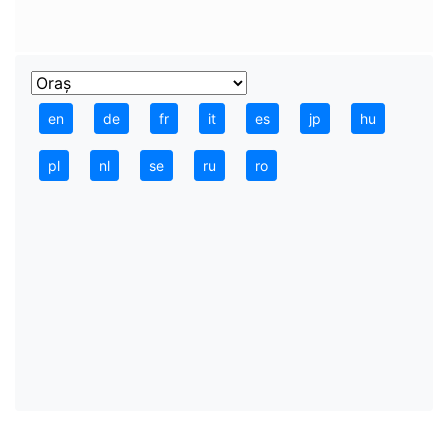
en
de
fr
it
es
jp
hu
pl
nl
se
ru
ro