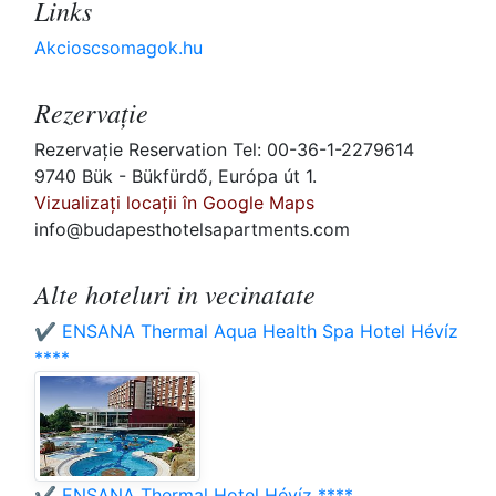
Links
Akcioscsomagok.hu
Rezervaţie
Rezervaţie Reservation Tel: 00-36-1-2279614
9740 Bük - Bükfürdő, Európa út 1.
Vizualizați locații în Google Maps
info@budapesthotelsapartments.com
Alte hoteluri in vecinatate
✔️ ENSANA Thermal Aqua Health Spa Hotel Hévíz
****
✔️ ENSANA Thermal Hotel Hévíz ****