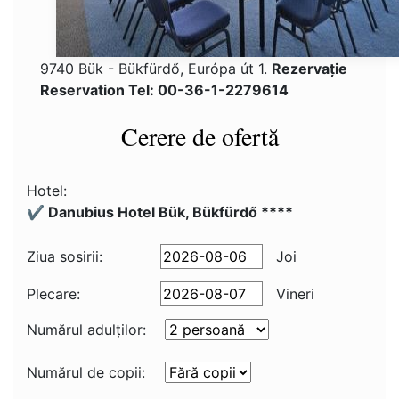
9740 Bük - Bükfürdő, Európa út 1.
Rezervaţie
Reservation Tel: 00-36-1-2279614
Cerere de ofertă
Hotel:
✔️ Danubius Hotel Bük, Bükfürdő ****
Ziua sosirii:
Joi
Plecare:
Vineri
Numărul adulţilor:
Numărul de copii: