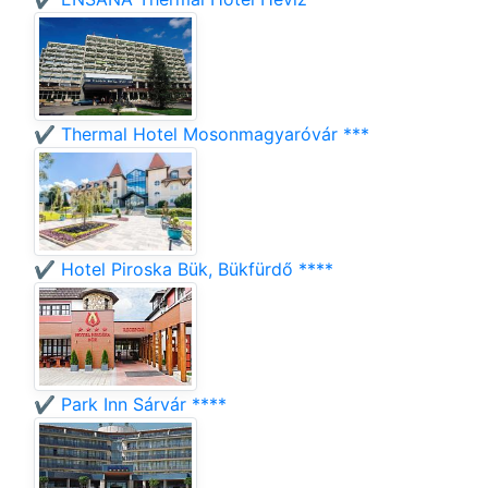
✔️ Thermal Hotel Mosonmagyaróvár ***
✔️ Hotel Piroska Bük, Bükfürdő ****
✔️ Park Inn Sárvár ****