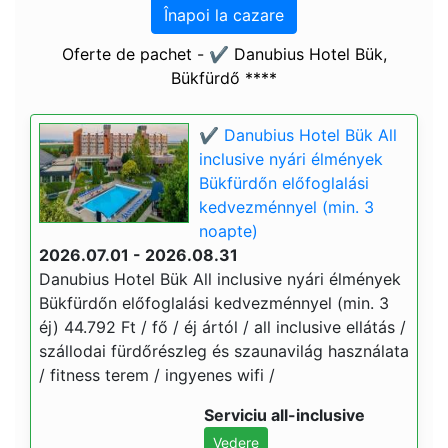
Înapoi la cazare
Oferte de pachet - ✔️ Danubius Hotel Bük,
Bükfürdő ****
✔️ Danubius Hotel Bük All
inclusive nyári élmények
Bükfürdőn előfoglalási
kedvezménnyel (min. 3
noapte)
2026.07.01 - 2026.08.31
Danubius Hotel Bük All inclusive nyári élmények
Bükfürdőn előfoglalási kedvezménnyel (min. 3
éj) 44.792 Ft / fő / éj ártól / all inclusive ellátás /
szállodai fürdőrészleg és szaunavilág használata
/ fitness terem / ingyenes wifi /
Serviciu all-inclusive
Vedere