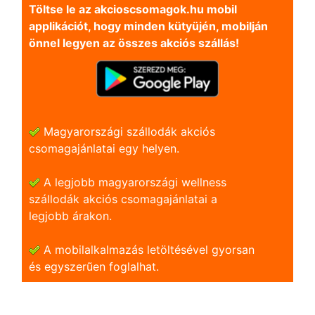
Töltse le az akcioscsomagok.hu mobil
applikációt, hogy minden kütyüjén, mobilján
önnel legyen az összes akciós szállás!
Magyarországi szállodák akciós
csomagajánlatai egy helyen.
A legjobb magyarországi wellness
szállodák akciós csomagajánlatai a
legjobb árakon.
A mobilalkalmazás letöltésével gyorsan
és egyszerũen foglalhat.