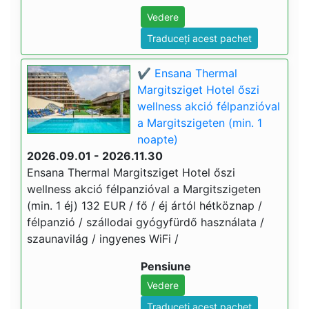
Vedere
Traduceți acest pachet
✔️ Ensana Thermal
Margitsziget Hotel őszi
wellness akció félpanzióval
a Margitszigeten (min. 1
noapte)
2026.09.01 - 2026.11.30
Ensana Thermal Margitsziget Hotel őszi
wellness akció félpanzióval a Margitszigeten
(min. 1 éj) 132 EUR / fő / éj ártól hétköznap /
félpanzió / szállodai gyógyfürdő használata /
szaunavilág / ingyenes WiFi /
Pensiune
Vedere
Traduceți acest pachet