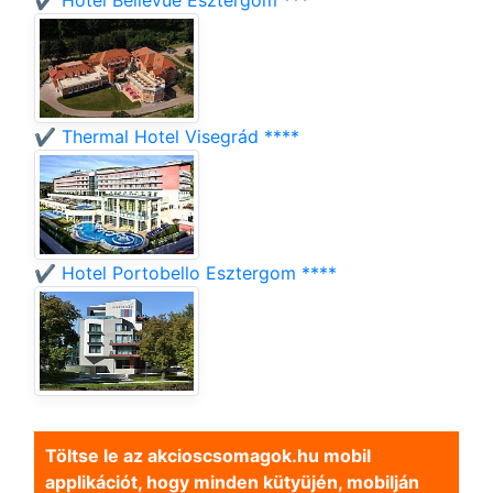
✔️ Hotel Bellevue Esztergom ***
✔️ Thermal Hotel Visegrád ****
✔️ Hotel Portobello Esztergom ****
Töltse le az akcioscsomagok.hu mobil
applikációt, hogy minden kütyüjén, mobilján