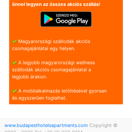
önnel legyen az összes akciós szállás!
Magyarországi szállodák akciós
csomagajánlatai egy helyen.
A legjobb magyarországi wellness
szállodák akciós csomagajánlatai a
legjobb árakon.
A mobilalkalmazás letöltésével gyorsan
és egyszerũen foglalhat.
www.budapesthotelsapartments.com
Copyright ©