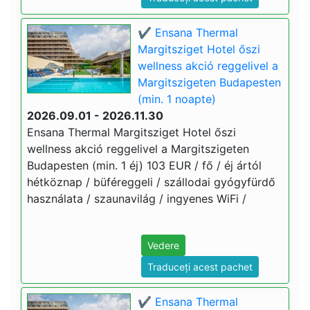
✔️ Ensana Thermal
Margitsziget Hotel őszi
wellness akció reggelivel a
Margitszigeten Budapesten
(min. 1 noapte)
2026.09.01 - 2026.11.30
Ensana Thermal Margitsziget Hotel őszi
wellness akció reggelivel a Margitszigeten
Budapesten (min. 1 éj) 103 EUR / fő / éj ártól
hétköznap / büféreggeli / szállodai gyógyfürdő
használata / szaunavilág / ingyenes WiFi /
Vedere
Traduceți acest pachet
✔️ Ensana Thermal