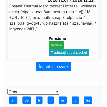
2026.12.01 - 2026.12.22
Ensana Thermal Margitsziget Hotel téli wellness
akció félpanzióval Budapesten (min. 1 éj) 113
EUR / fő / éj ártól hétköznap / félpanzió /
szállodai gyógyfürdő használata / szaunavilág /
ingyenes WiFi /
Pensiune
Vedere
Traduceți acest pachet
Înapoi la cazare
en
de
fr
it
es
jp
hu