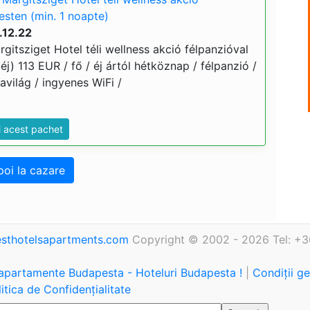
esten (min. 1 noapte)
.12.22
itsziget Hotel téli wellness akció félpanzióval
éj) 113 EUR / fő / éj ártól hétköznap / félpanzió /
világ / ingyenes WiFi /
i acest pachet
poi la cazare
sthotelsapartments.com
Copyright © 2002 - 2026 Tel: +3
 apartamente Budapesta - Hoteluri Budapesta !
|
Condiții g
itica de Confidențialitate