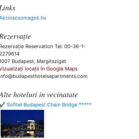
Links
Akcioscsomagok.hu
Rezervaţie
Rezervaţie Reservation Tel: 00-36-1-
2279614
1007 Budapest, Margitsziget
Vizualizați locații în Google Maps
info@budapesthotelsapartments.com
Alte hoteluri in vecinatate
✔️ Sofitel Budapest Chain Bridge *****