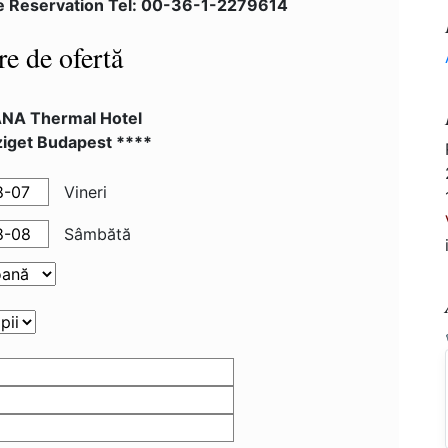
e Reservation Tel: 00-36-1-2279614
re de ofertă
NA Thermal Hotel
ziget Budapest ****
Vineri
Sâmbătă