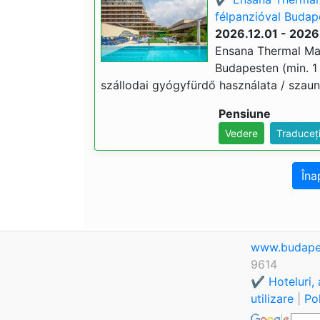
félpanzióval Budap
2026.12.01 - 2026
Ensana Thermal Marg
Budapesten (min. 1 
szállodai gyógyfürdő használata / szauna
Pensiune
Vedere
Traduceț
Îna
www.budape
9614
✔️ Hoteluri,
utilizare
|
Pol