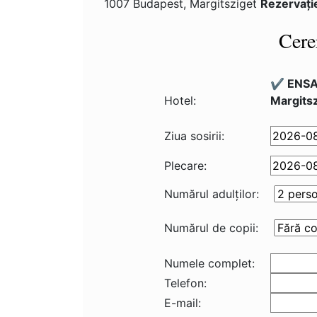
1007 Budapest, Margitsziget
Rezervaţi
Cere
✔️ ENSA
Hotel:
Margits
Ziua sosirii:
Plecare:
Numărul adulţilor:
Numărul de copii:
Numele complet:
Telefon:
E-mail: