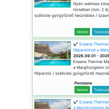
Nyári wellness kik
Hotelben (min. 2 éj
szállodai gyógyfürdő használata / szauna
Vedere
Traduceț
✔️ Ensana Thermal 
félpanzióval a Marg
2026.09.01 - 2026
Ensana Thermal Mar
a Margitszigeten (m
félpanzió / szállodai gyógyfürdő használ
Pensiune
Vedere
Traduceț
✔️ Ensana Thermal 
a Margitszigeten B