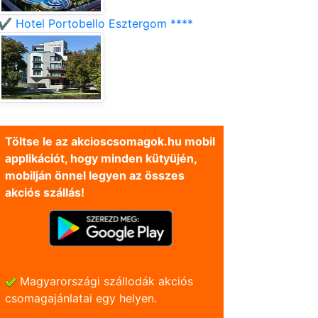
✔️ Hotel Portobello Esztergom ****
Töltse le az akcioscsomagok.hu mobil
applikációt, hogy minden kütyüjén,
mobilján önnel legyen az összes
akciós szállás!
Magyarországi szállodák akciós
csomagajánlatai egy helyen.