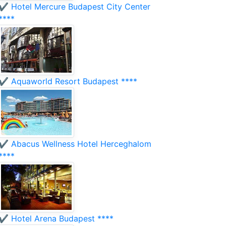
✔️ Hotel Mercure Budapest City Center
****
✔️ Aquaworld Resort Budapest ****
✔️ Abacus Wellness Hotel Herceghalom
****
✔️ Hotel Arena Budapest ****