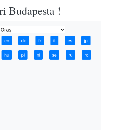
ri Budapesta !
en
de
fr
it
es
jp
hu
pl
nl
se
ru
ro