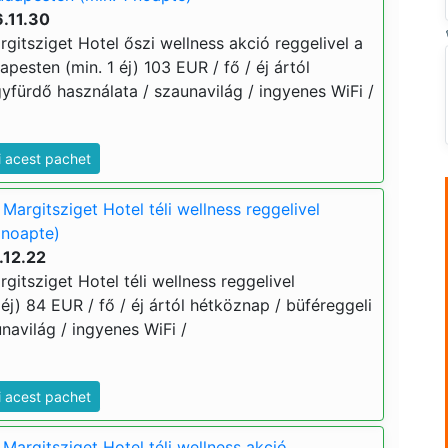
.11.30
itsziget Hotel őszi wellness akció reggelivel a
pesten (min. 1 éj) 103 EUR / fő / éj ártól
yfürdő használata / szaunavilág / ingyenes WiFi /
i acest pachet
argitsziget Hotel téli wellness reggelivel
 noapte)
.12.22
itsziget Hotel téli wellness reggelivel
éj) 84 EUR / fő / éj ártól hétköznap / büféreggeli
navilág / ingyenes WiFi /
i acest pachet
Margitsziget Hotel téli wellness akció