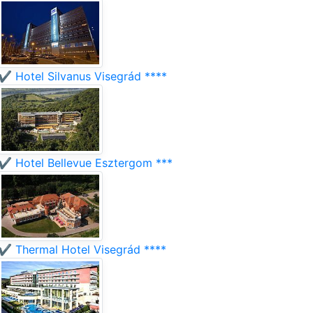
✔️ Hotel Silvanus Visegrád ****
✔️ Hotel Bellevue Esztergom ***
✔️ Thermal Hotel Visegrád ****