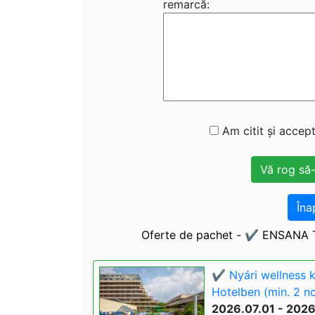
remarcă:
Am citit și accept
Îna
Oferte de pachet - ✔️ ENSANA T
✔️ Nyári wellness 
Hotelben (min. 2 n
2026.07.01 - 202