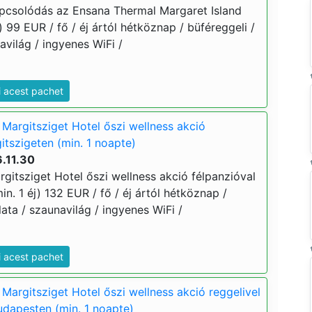
apcsolódás az Ensana Thermal Margaret Island
) 99 EUR / fő / éj ártól hétköznap / büféreggeli /
világ / ingyenes WiFi /
i acest pachet
Margitsziget Hotel őszi wellness akció
itszigeten (min. 1 noapte)
.11.30
gitsziget Hotel őszi wellness akció félpanzióval
in. 1 éj) 132 EUR / fő / éj ártól hétköznap /
ata / szaunavilág / ingyenes WiFi /
i acest pachet
Margitsziget Hotel őszi wellness akció reggelivel
udapesten (min. 1 noapte)