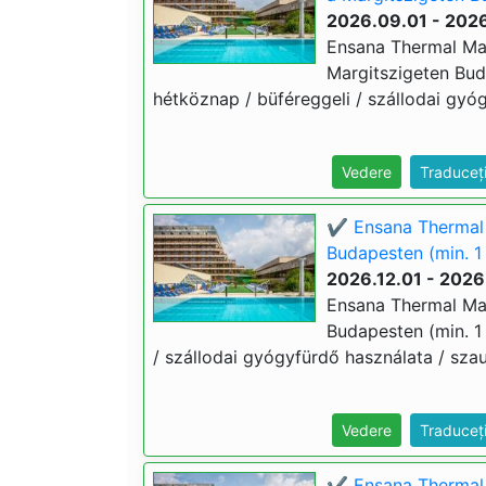
2026.09.01 - 2026
Ensana Thermal Marg
Margitszigeten Buda
hétköznap / büféreggeli / szállodai gyóg
Vedere
Traduceț
✔️ Ensana Thermal M
Budapesten (min. 1
2026.12.01 - 2026
Ensana Thermal Marg
Budapesten (min. 1 
/ szállodai gyógyfürdő használata / szau
Vedere
Traduceț
✔️ Ensana Thermal 