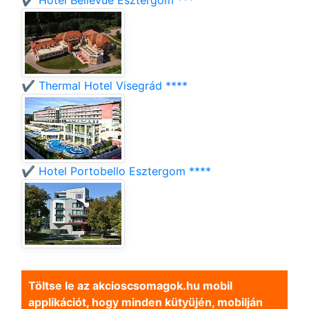
✔️ Hotel Bellevue Esztergom ***
✔️ Thermal Hotel Visegrád ****
✔️ Hotel Portobello Esztergom ****
Töltse le az akcioscsomagok.hu mobil
applikációt, hogy minden kütyüjén, mobilján