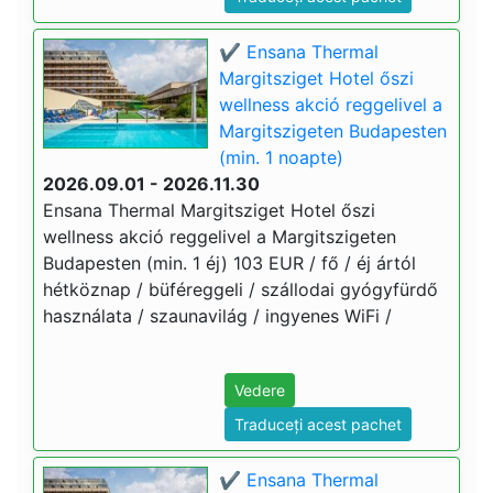
✔️ Ensana Thermal
Margitsziget Hotel őszi
wellness akció reggelivel a
Margitszigeten Budapesten
(min. 1 noapte)
2026.09.01 - 2026.11.30
Ensana Thermal Margitsziget Hotel őszi
wellness akció reggelivel a Margitszigeten
Budapesten (min. 1 éj) 103 EUR / fő / éj ártól
hétköznap / büféreggeli / szállodai gyógyfürdő
használata / szaunavilág / ingyenes WiFi /
Vedere
Traduceți acest pachet
✔️ Ensana Thermal