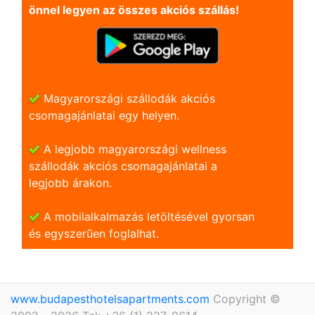
önnel legyen az összes akciós szállás!
Magyarországi szállodák akciós
csomagajánlatai egy helyen.
A legjobb magyarországi wellness
szállodák akciós csomagajánlatai a
legjobb árakon.
A mobilalkalmazás letöltésével gyorsan
és egyszerũen foglalhat.
www.budapesthotelsapartments.com
Copyright ©