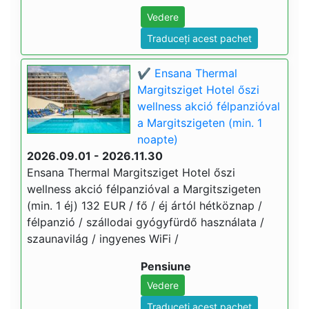
Vedere
Traduceți acest pachet
✔️ Ensana Thermal
Margitsziget Hotel őszi
wellness akció félpanzióval
a Margitszigeten (min. 1
noapte)
2026.09.01 - 2026.11.30
Ensana Thermal Margitsziget Hotel őszi
wellness akció félpanzióval a Margitszigeten
(min. 1 éj) 132 EUR / fő / éj ártól hétköznap /
félpanzió / szállodai gyógyfürdő használata /
szaunavilág / ingyenes WiFi /
Pensiune
Vedere
Traduceți acest pachet