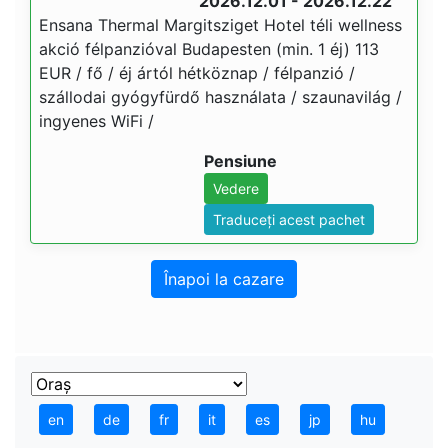
2026.12.01 - 2026.12.22
Ensana Thermal Margitsziget Hotel téli wellness
akció félpanzióval Budapesten (min. 1 éj) 113
EUR / fő / éj ártól hétköznap / félpanzió /
szállodai gyógyfürdő használata / szaunavilág /
ingyenes WiFi /
Pensiune
Vedere
Traduceți acest pachet
Înapoi la cazare
en
de
fr
it
es
jp
hu