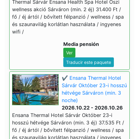
Thermal Sárvár Ensana Health Spa Hotel Őszi
wellness akció Sárváron (min. 2 éj) 31.400 Ft /
fő / éj ártól / bővített félpanzió / wellness / spa
és szaunavilág korlátlan használata / ingyenes
wifi /
Media pensión
Ver
Traducir este paquete
✔️ Ensana Thermal Hotel
Sárvár Október 23-i hosszú
hétvége Sárváron (min. 3
noche)
2026.10.22 - 2026.10.26
Ensana Thermal Hotel Sárvár Október 23-i
hosszú hétvége Sárváron (min. 3 éj) 37.535 Ft /
fő / éj ártól / bővített félpanzió / wellness / spa
és szaunavilág korlátlan használata / ingyenes