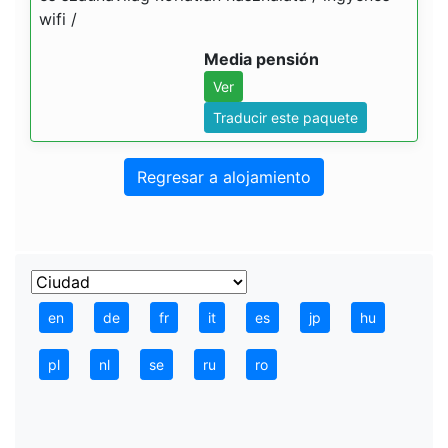
wifi /
Media pensión
Ver
Traducir este paquete
Regresar a alojamiento
en
de
fr
it
es
jp
hu
pl
nl
se
ru
ro