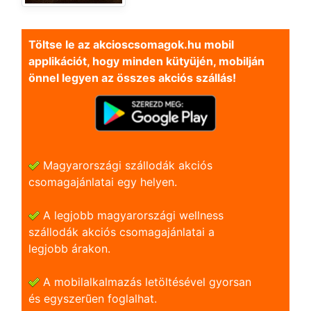
Töltse le az akcioscsomagok.hu mobil
applikációt, hogy minden kütyüjén, mobilján
önnel legyen az összes akciós szállás!
Magyarországi szállodák akciós
csomagajánlatai egy helyen.
A legjobb magyarországi wellness
szállodák akciós csomagajánlatai a
legjobb árakon.
A mobilalkalmazás letöltésével gyorsan
és egyszerũen foglalhat.