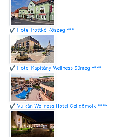
✔️ Hotel Írottkő Kőszeg ***
✔️ Hotel Kapitány Wellness Sümeg ****
✔️ Vulkán Wellness Hotel Celldömölk ****