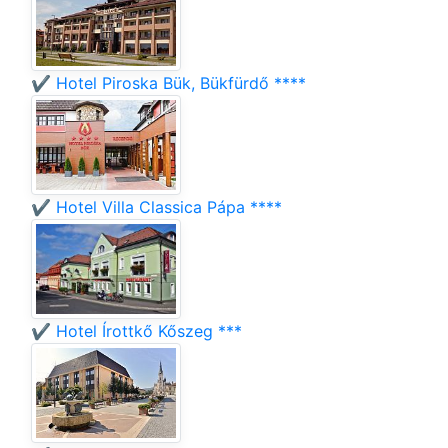
✔️ Hotel Piroska Bük, Bükfürdő ****
✔️ Hotel Villa Classica Pápa ****
✔️ Hotel Írottkő Kőszeg ***