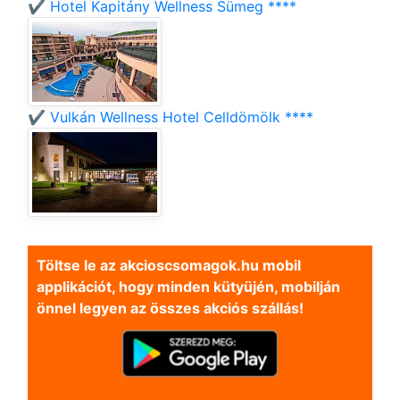
✔️ Hotel Kapitány Wellness Sümeg ****
✔️ Vulkán Wellness Hotel Celldömölk ****
Töltse le az akcioscsomagok.hu mobil
applikációt, hogy minden kütyüjén, mobilján
önnel legyen az összes akciós szállás!