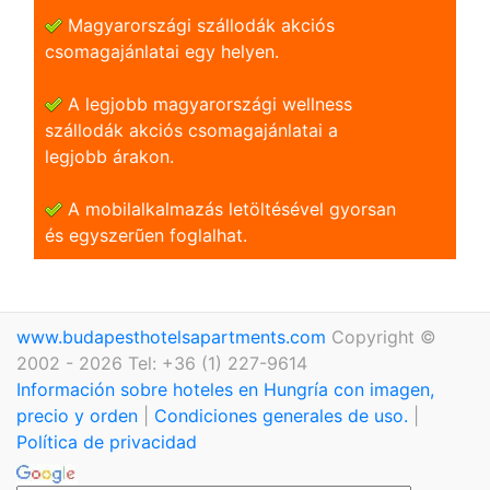
Magyarországi szállodák akciós
csomagajánlatai egy helyen.
A legjobb magyarországi wellness
szállodák akciós csomagajánlatai a
legjobb árakon.
A mobilalkalmazás letöltésével gyorsan
és egyszerũen foglalhat.
www.budapesthotelsapartments.com
Copyright ©
2002 - 2026 Tel: +36 (1) 227-9614
Información sobre hoteles en Hungría con imagen,
precio y orden
|
Condiciones generales de uso.
|
Política de privacidad