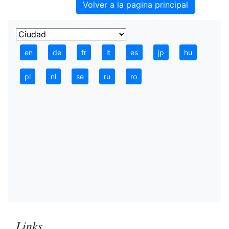
Volver a la pagina principal
en
de
fr
it
es
jp
hu
pl
nl
se
ru
ro
Links