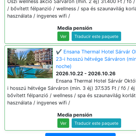
Őszi wellness akció Sárváron (min. 2 éj) 31.400 Ft / fő / 
/ bővített félpanzió / wellness / spa és szaunavilág korl
használata / ingyenes wifi /
Media pensión
Ver
Traducir este paquete
✔️ Ensana Thermal Hotel Sárvár O
23-i hosszú hétvége Sárváron (min
noche)
2026.10.22 - 2026.10.26
Ensana Thermal Hotel Sárvár Októ
i hosszú hétvége Sárváron (min. 3 éj) 37.535 Ft / fő / éj 
bővített félpanzió / wellness / spa és szaunavilág korlát
használata / ingyenes wifi /
Media pensión
Ver
Traducir este paquete