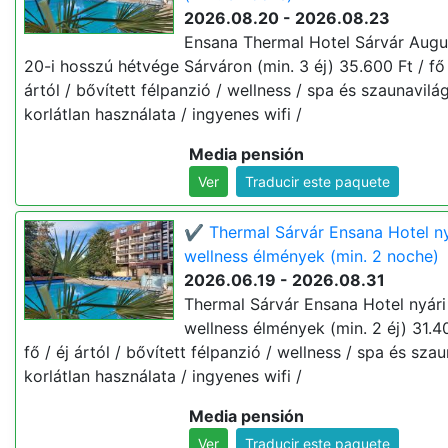
2026.08.20 - 2026.08.23
Ensana Thermal Hotel Sárvár Augu
20-i hosszú hétvége Sárváron (min. 3 éj) 35.600 Ft / fő 
ártól / bővített félpanzió / wellness / spa és szaunavilá
korlátlan használata / ingyenes wifi /
Media pensión
Ver
Traducir este paquete
✔️ Thermal Sárvár Ensana Hotel ny
wellness élmények (min. 2 noche)
2026.06.19 - 2026.08.31
Thermal Sárvár Ensana Hotel nyári
wellness élmények (min. 2 éj) 31.40
fő / éj ártól / bővített félpanzió / wellness / spa és sza
korlátlan használata / ingyenes wifi /
Media pensión
Ver
Traducir este paquete