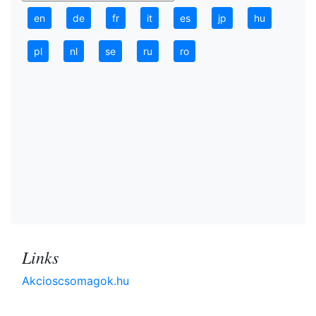
en
de
fr
it
es
jp
hu
pl
nl
se
ru
ro
Links
Akcioscsomagok.hu