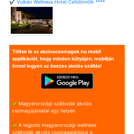
✔️ Vulkán Wellness Hotel Celldömölk ****
Töltse le az akcioscsomagok.hu mobil
applikációt, hogy minden kütyüjén, mobilján
önnel legyen az összes akciós szállás!
Magyarországi szállodák akciós
csomagajánlatai egy helyen.
A legjobb magyarországi wellness
szállodák akciós csomagajánlatai a