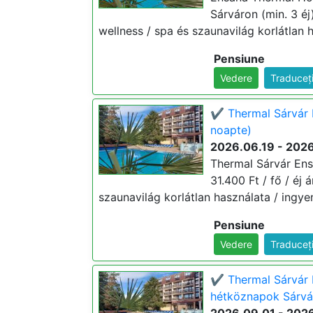
Sárváron (min. 3 éj)
wellness / spa és szaunavilág korlátlan h
Pensiune
Vedere
Traduceț
✔️ Thermal Sárvár 
noapte)
2026.06.19 - 202
Thermal Sárvár Ens
31.400 Ft / fő / éj 
szaunavilág korlátlan használata / ingyen
Pensiune
Vedere
Traduceț
✔️ Thermal Sárvár 
hétköznapok Sárvár