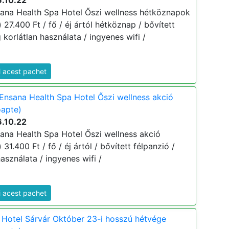
6.10.22
ana Health Spa Hotel Őszi wellness hétköznapok
 27.400 Ft / fő / éj ártól hétköznap / bővített
 korlátlan használata / ingyenes wifi /
i acest pachet
Ensana Health Spa Hotel Őszi wellness akció
oapte)
6.10.22
ana Health Spa Hotel Őszi wellness akció
 31.400 Ft / fő / éj ártól / bővített félpanzió /
asználata / ingyenes wifi /
i acest pachet
Hotel Sárvár Október 23-i hosszú hétvége