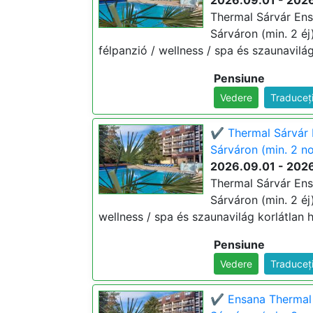
2026.09.01 - 202
Thermal Sárvár Ens
Sárváron (min. 2 éj)
félpanzió / wellness / spa és szaunavilág
Pensiune
Vedere
Traduceț
✔️ Thermal Sárvár 
Sárváron (min. 2 n
2026.09.01 - 202
Thermal Sárvár Ens
Sárváron (min. 2 éj)
wellness / spa és szaunavilág korlátlan h
Pensiune
Vedere
Traduceț
✔️ Ensana Thermal 