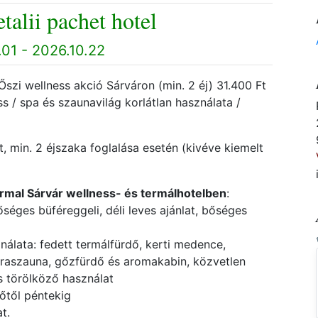
talii pachet hotel
01 - 2026.10.22
szi wellness akció Sárváron (min. 2 éj) 31.400 Ft
ness / spa és szaunavilág korlátlan használata /
, min. 2 éjszaka foglalása esetén (kivéve kiemelt
mal Sárvár wellness- és termálhotelben
:
bőséges büféreggeli, déli leves ajánlat, bőséges
ználata: fedett termálfürdő, kerti medence,
nfraszauna, gőzfürdő és aromakabin, közvetlen
s törölköző használat
őtől péntekig
at.