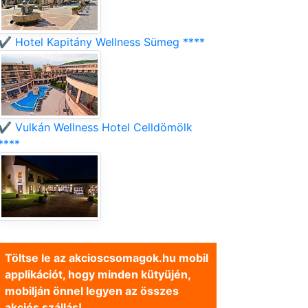
✔️ Hotel Kapitány Wellness Sümeg ****
✔️ Vulkán Wellness Hotel Celldömölk
****
Töltse le az akcioscsomagok.hu mobil
applikációt, hogy minden kütyüjén,
mobilján önnel legyen az összes
akciós szállás!