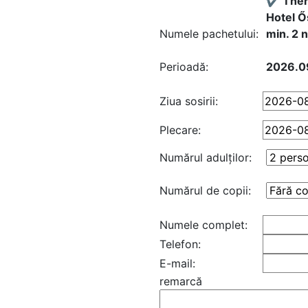
✔️ Ther
Hotel Ő
Numele pachetului:
min. 2 
Perioadă:
2026.09
Ziua sosirii:
Plecare:
Numărul adulţilor:
Numărul de copii:
Numele complet:
Telefon:
E-mail:
remarcă