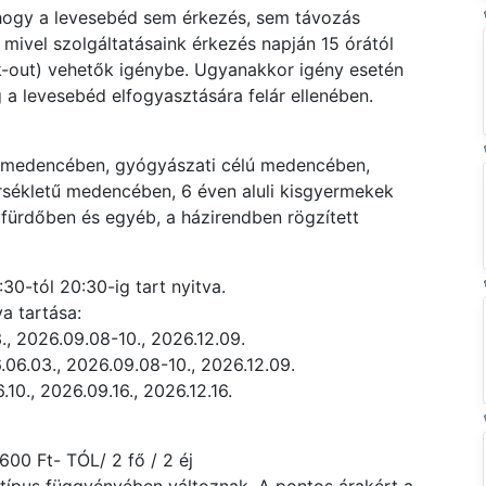
 hogy a levesebéd sem érkezés, sem távozás
 mivel szolgáltatásaink érkezés napján 15 órától
ck-out) vehetők igénybe. Ugyanakkor igény esetén
g a levesebéd elfogyasztására felár ellenében.
gymedencében, gyógyászati célú medencében,
ékletű medencében, 6 éven aluli kisgyermekek
rdőben és egyéb, a házirendben rögzített
0-tól 20:30-ig tart nyitva.
a tartása:
, 2026.09.08-10., 2026.12.09.
06.03., 2026.09.08-10., 2026.12.09.
10., 2026.09.16., 2026.12.16.
600 Ft- TÓL/ 2 fő / 2 éj