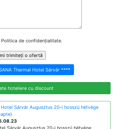
 Politica de confidențialitate.
NSANA Thermal Hotel Sárvár ****
te hoteliere cu discount
Hotel Sárvár Augusztus 20-i hosszú hétvége
oapte)
6.08.23
el Sárvár Augusztus 20-i hosszú hétvége