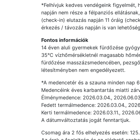
*Felhívjuk kedves vendégeink figyelmét,
napján nem része a félpanziós ellátásnak,
(check-in) elutazás napján 11 óráig (che
érkezés / távozás napján is van lehetősé
Fontos információk
14 éven aluli gyermekek fürdőzése gyó
35°C vízhőmérsékletnél magasabb hőmérs
fürdőzése masszázsmedencében, pezsgőfü
létesítményben nem engedélyezett.
*A medencetér és a szauna minden nap 6:3
Medencéink éves karbantartás miatti zárv
Élménymedence: 2026.03.04., 2026.06.03.
Fedett termálmedence: 2026.03.04., 2026.
Kerti termálmedence: 2026.03.11., 2026.06.
A dátumváltoztatás jogát fenntartjuk.
Csomag ára 2 fős elhelyezés esetén: 125.