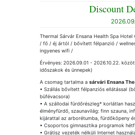
Discount De
2026.09.
Thermal Sárvár Ensana Health Spa Hotel Ő
/ fő / éj ártól / bővített félpanzió / well
ingyenes wifi /
Érvényes: 2026.09.01 - 2026.10.22. között
időszakok és ünnepek)
A csomag tartalma a
sárvári
Ensana Ther
• Szállás bővített félpanziós ellátással (
büfévacsora)
• A szállodai fürdőrészleg* korlátlan has
élményfürdő, szaunavilág: finn szauna, i
kijárattal az arborétumba, fürdőköpeny é
• Csoportos gimnasztika programok hétf
• Grátisz vezeték nélküli Internet használ