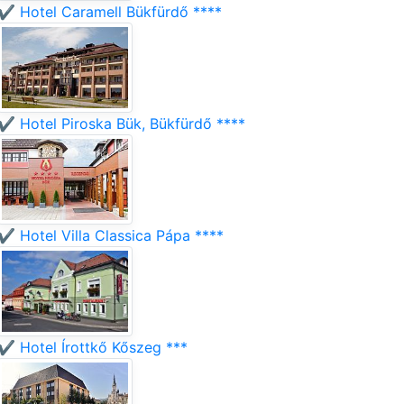
✔️ Hotel Caramell Bükfürdő ****
✔️ Hotel Piroska Bük, Bükfürdő ****
✔️ Hotel Villa Classica Pápa ****
✔️ Hotel Írottkő Kőszeg ***