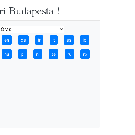
ri Budapesta !
en
de
fr
it
es
jp
hu
pl
nl
se
ru
ro