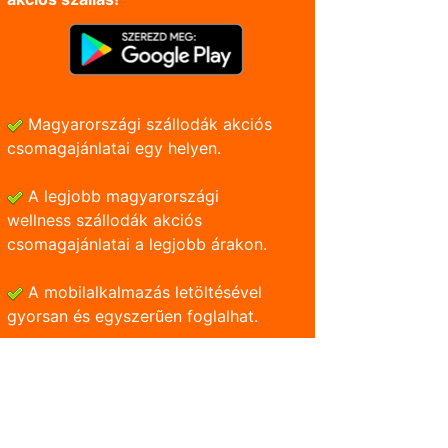
Magyarországi szállodák akciós
csomagajánlatai egy helyen.
A legjobb magyarországi
wellness szállodák akciós
csomagajánlatai a legjobb árakon.
A mobilalkalmazás letöltésével
gyorsan és egyszerũen foglalhat.