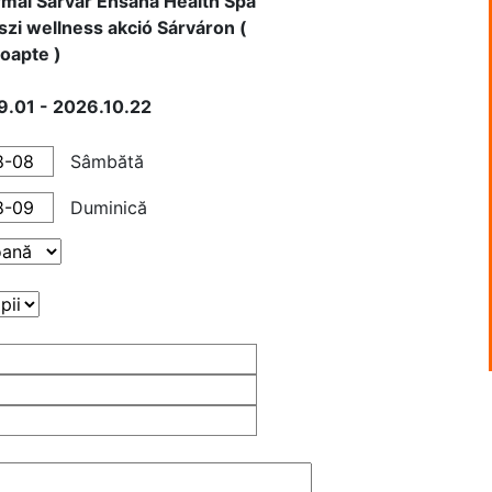
mal Sárvár Ensana Health Spa
szi wellness akció Sárváron (
noapte )
.01 - 2026.10.22
Sâmbătă
Duminică