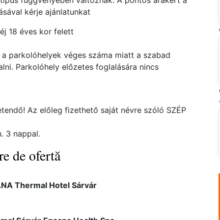
atípus függvényében változnak. A pontos árakért a
ával kérje ajánlatunkat
 éj 18 éves kor felett
 a parkolóhelyek véges száma miatt a szabad
lni. Parkolóhely előzetes foglalására nincs
etendő! Az előleg fizethető saját névre szóló SZÉP
. 3 nappal.
re de ofertă
NA Thermal Hotel Sárvár