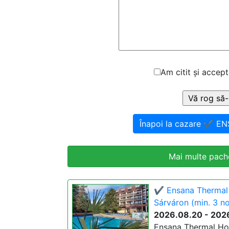
Am citit și accept
Înapoi la cazare ✔️ E
Mai multe pache
✔️ Ensana Thermal 
Sárváron (min. 3 n
2026.08.20 - 202
Ensana Thermal Hot