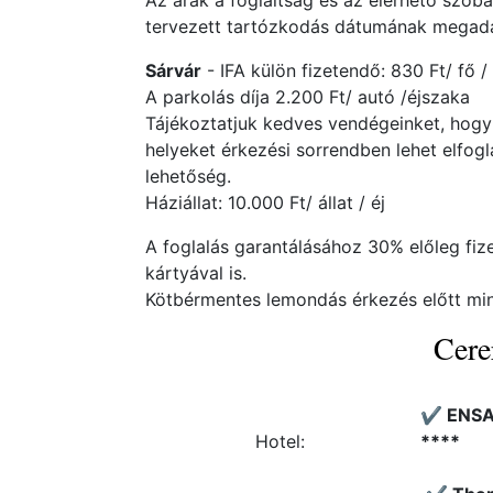
Az árak a foglaltság és az elérhető szob
tervezett tartózkodás dátumának megadás
Sárvár
- IFA külön fizetendő: 830 Ft/ fő /
A parkolás díja 2.200 Ft/ autó /éjszaka
Tájékoztatjuk kedves vendégeinket, hogy
helyeket érkezési sorrendben lehet elfogla
lehetőség.
Háziállat: 10.000 Ft/ állat / éj
A foglalás garantálásához 30% előleg fiz
kártyával is.
Kötbérmentes lemondás érkezés előtt min
Cere
✔️ ENSA
Hotel:
****