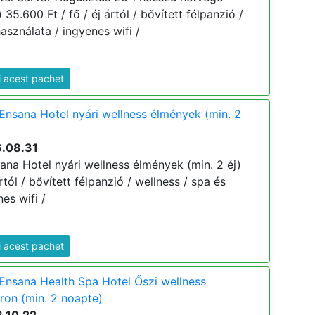
 35.600 Ft / fő / éj ártól / bővített félpanzió /
asználata / ingyenes wifi /
i acest pachet
Ensana Hotel nyári wellness élmények (min. 2
6.08.31
ana Hotel nyári wellness élmények (min. 2 éj)
ártól / bővített félpanzió / wellness / spa és
es wifi /
i acest pachet
Ensana Health Spa Hotel Őszi wellness
on (min. 2 noapte)