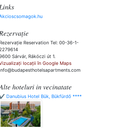
Links
Akcioscsomagok.hu
Rezervaţie
Rezervaţie Reservation Tel: 00-36-1-
2279614
9600 Sárvár, Rákóczi út 1.
Vizualizați locații în Google Maps
info@budapesthotelsapartments.com
Alte hoteluri in vecinatate
✔️ Danubius Hotel Bük, Bükfürdő ****