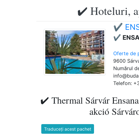
✔️ Hoteluri, 
✔️ ENS
✔️ ENSA
Oferte de 
9600 Sárvá
Numărul de
info@buda
Telefon: +
✔️ Thermal Sárvár Ensana
akció Sárváro
Traduceți acest pachet