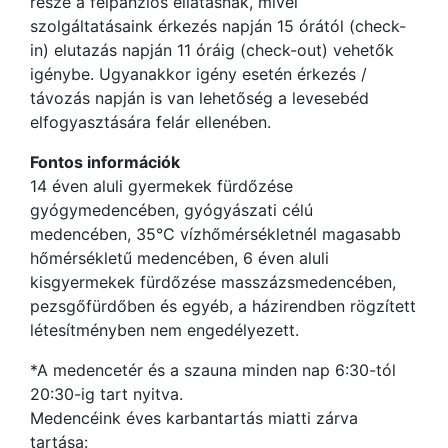
része a félpanziós ellátásnak, mivel
szolgáltatásaink érkezés napján 15 órától (check-
in) elutazás napján 11 óráig (check-out) vehetők
igénybe. Ugyanakkor igény esetén érkezés /
távozás napján is van lehetőség a levesebéd
elfogyasztására felár ellenében.
Fontos információk
14 éven aluli gyermekek fürdőzése
gyógymedencében, gyógyászati célú
medencében, 35°C vízhőmérsékletnél magasabb
hőmérsékletű medencében, 6 éven aluli
kisgyermekek fürdőzése masszázsmedencében,
pezsgőfürdőben és egyéb, a házirendben rögzített
létesítményben nem engedélyezett.
*A medencetér és a szauna minden nap 6:30-tól
20:30-ig tart nyitva.
Medencéink éves karbantartás miatti zárva
tartása: