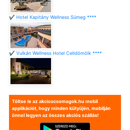
✔️ Hotel Kapitány Wellness Sümeg ****
✔️ Vulkán Wellness Hotel Celldömölk ****
Töltse le az akcioscsomagok.hu mobil
applikációt, hogy minden kütyüjén, mobilján
önnel legyen az összes akciós szállás!