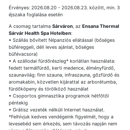
Érvényes: 2026.08.20 - 2026.08.23. között, min. 3
éjszaka foglalása esetén
A csomag tartalma
Sárváron
, az
Ensana Thermal
Sárvár Health Spa Hotelben
:
• Szállás bővített félpanziós ellátással (bőséges
büféreggeli, déli leves ajánlat, bőséges
büfévacsora)
• A szállodai fürdőrészleg* korlátlan használata:
fedett termálfürdő, kerti medence, élményfürdő,
szaunavilág: finn szauna, infraszauna, gőzfürdő és
aromakabin, közvetlen kijárattal az arborétumba,
fürdőköpeny és törölköző használat
• Csoportos gimnasztika programok hétfőtől
péntekig
• Grátisz vezeték nélküli Internet használat.
*Felhívjuk kedves vendégeink figyelmét, hogy a
levesebéd sem érkezés, sem távozás napján nem