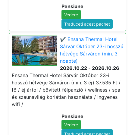
Pensiune
Vedere
Traduceți acest pachet
✔️ Ensana Thermal Hotel
Sárvár Október 23-i hosszú
hétvége Sárváron (min. 3
noapte)
2026.10.22 - 2026.10.26
Ensana Thermal Hotel Sárvár Október 23-i
hosszú hétvége Sárváron (min. 3 éj) 37.535 Ft /
fő / éj ártól / bővített félpanzió / wellness / spa
és szaunavilág korlátlan használata / ingyenes
wifi /
Pensiune
Vedere
Traduceți acest pachet