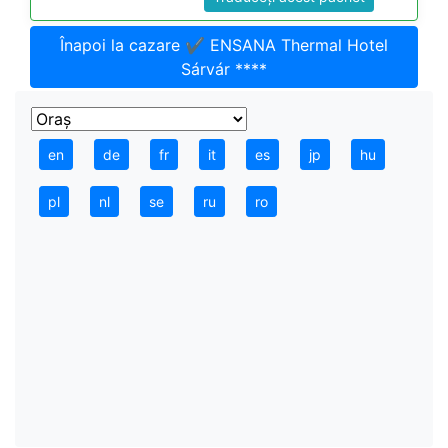
Înapoi la cazare ✔️ ENSANA Thermal Hotel
Sárvár ****
en
de
fr
it
es
jp
hu
pl
nl
se
ru
ro