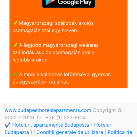
Magyarországi szállodák akciós
csomagajánlatai egy helyen.
A legjobb magyarországi wellness
szállodák akciós csomagajánlatai a
legjobb árakon.
A mobilalkalmazás letöltésével gyorsan
és egyszerũen foglalhat.
www.budapesthotelsapartments.com
Copyright ©
2002 - 2026 Tel: +36 (1) 227-9614
✔️ Hoteluri, apartamente Budapesta - Hoteluri
Budapesta !
|
Condiții generale de utilizare
|
Politica de