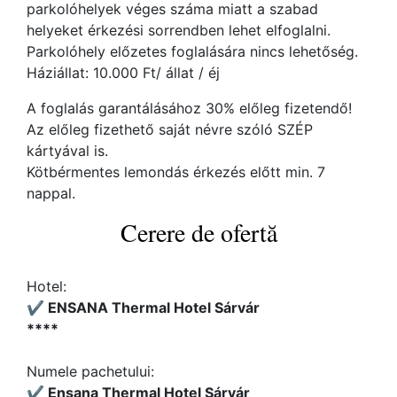
parkolóhelyek véges száma miatt a szabad
helyeket érkezési sorrendben lehet elfoglalni.
Parkolóhely előzetes foglalására nincs lehetőség.
Háziállat: 10.000 Ft/ állat / éj
A foglalás garantálásához 30% előleg fizetendő!
Az előleg fizethető saját névre szóló SZÉP
kártyával is.
Kötbérmentes lemondás érkezés előtt min. 7
nappal.
Cerere de ofertă
Hotel:
✔️ ENSANA Thermal Hotel Sárvár
****
Numele pachetului:
✔️ Ensana Thermal Hotel Sárvár