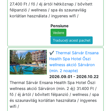
27.400 Ft / fő / éj ártól hétköznap / bővített
félpanzió / wellness / spa és szaunavilág
korlátlan használata / ingyenes wifi /
Pensiune
Vedere
Traduceți acest pachet
✔️ Thermal Sárvár Ensana
Health Spa Hotel Őszi
wellness akció Sárváron
(min. 2 noapte)
2026.09.01 - 2026.10.22
Thermal Sárvár Ensana Health Spa Hotel Őszi
wellness akció Sárváron (min. 2 éj) 31.400 Ft /
fő / éj ártól / bővített félpanzió / wellness / spa
és szaunavilág korlátlan használata / ingyenes
wifi /