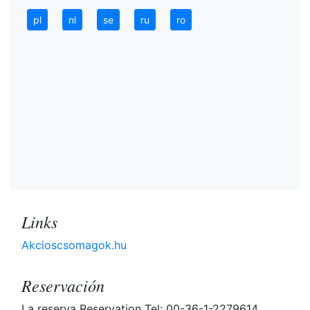
pl
nl
se
ru
ro
Links
Akcioscsomagok.hu
Reservación
La reserva Reservation Tel: 00-36-1-2279614