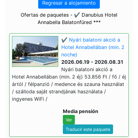
Regresar a alojamiento
Ofertas de paquetes - ✔️ Danubius Hotel
Annabella Balatonfüred ***
✔️ Nyári balatoni akció a
Hotel Annabellában (min. 2
noche)
2026.06.19 - 2026.08.31
Nyári balatoni akció a
Hotel Annabellában (min. 2 éj) 53.856 Ft / fő / éj
ártól / félpanzió / medence és szauna használat
/ szálloda saját strandjának használata /
ingyenes WiFi /
Media pensión
Ver
Traducir este paquete