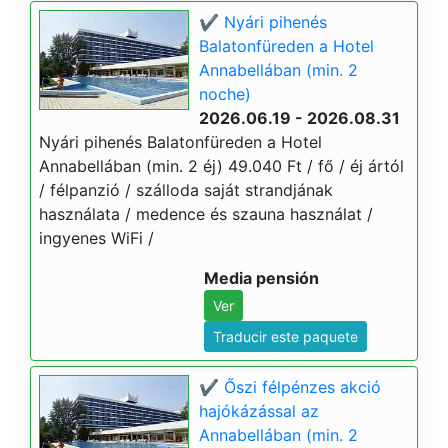
✔️ Nyári pihenés
Balatonfüreden a Hotel
Annabellában (min. 2
noche)
2026.06.19 - 2026.08.31
Nyári pihenés Balatonfüreden a Hotel
Annabellában (min. 2 éj) 49.040 Ft / fő / éj ártól
/ félpanzió / szálloda saját strandjának
használata / medence és szauna használat /
ingyenes WiFi /
Media pensión
Ver
Traducir este paquete
✔️ Őszi félpénzes akció
hajókázással az
Annabellában (min. 2