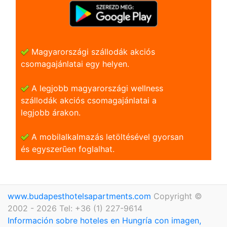
Magyarországi szállodák akciós
csomagajánlatai egy helyen.
A legjobb magyarországi wellness
szállodák akciós csomagajánlatai a
legjobb árakon.
A mobilalkalmazás letöltésével gyorsan
és egyszerũen foglalhat.
www.budapesthotelsapartments.com
Copyright ©
2002 - 2026 Tel: +36 (1) 227-9614
Información sobre hoteles en Hungría con imagen,