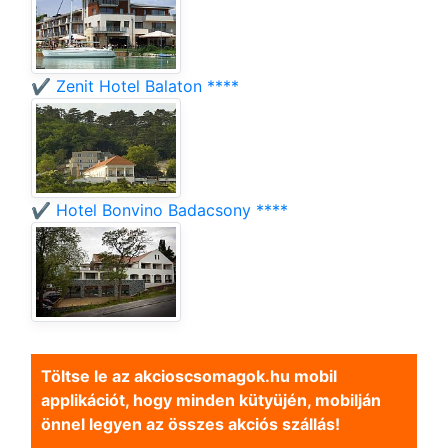
✔️ Zenit Hotel Balaton ****
✔️ Hotel Bonvino Badacsony ****
Töltse le az akcioscsomagok.hu mobil
applikációt, hogy minden kütyüjén, mobilján
önnel legyen az összes akciós szállás!