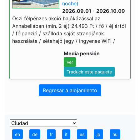
noche)
2026.09.01 - 2026.10.09
Őszi félpénzes akció hajókázással az
Annabellában (min. 2 éj) 24.493 Ft / fő / éj ártól
/ félpanzió / szálloda saját strandjának
használata / sétahajó jegy / ingyenes WiFi /
Media pensión
Ver
Traducir este paquete
Regresar a alojamiento
en
de
fr
it
es
jp
hu