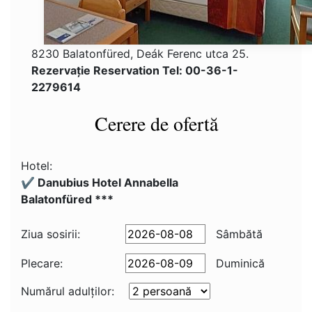
8230 Balatonfüred, Deák Ferenc utca 25.
Rezervaţie Reservation Tel: 00-36-1-
2279614
Cerere de ofertă
Hotel:
✔️ Danubius Hotel Annabella
Balatonfüred ***
Ziua sosirii:
Sâmbătă
Plecare:
Duminică
Numărul adulţilor: