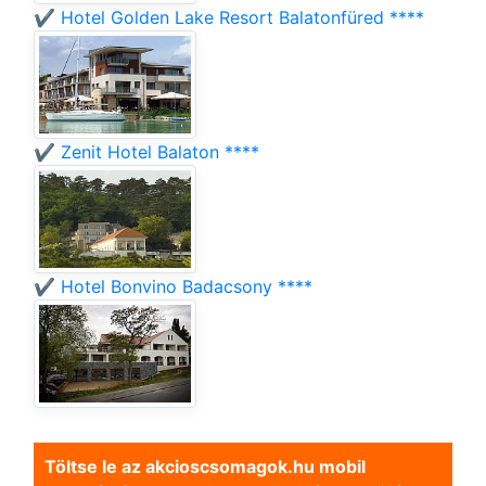
✔️ Hotel Golden Lake Resort Balatonfüred ****
✔️ Zenit Hotel Balaton ****
✔️ Hotel Bonvino Badacsony ****
Töltse le az akcioscsomagok.hu mobil