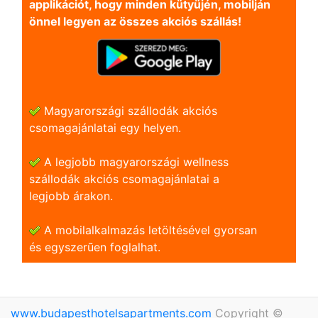
applikációt, hogy minden kütyüjén, mobilján
önnel legyen az összes akciós szállás!
Magyarországi szállodák akciós
csomagajánlatai egy helyen.
A legjobb magyarországi wellness
szállodák akciós csomagajánlatai a
legjobb árakon.
A mobilalkalmazás letöltésével gyorsan
és egyszerũen foglalhat.
www.budapesthotelsapartments.com
Copyright ©