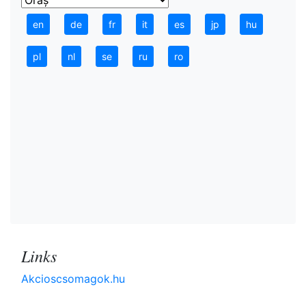
en
de
fr
it
es
jp
hu
pl
nl
se
ru
ro
Links
Akcioscsomagok.hu