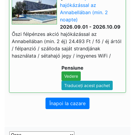
hajókázással az
Annabellában (min. 2
noapte)
2026.09.01 - 2026.10.09
Őszi félpénzes akció hajókázással az
Annabellában (min. 2 éj) 24.493 Ft / fő / éj ártól
/ félpanzió / szálloda saját strandjának
használata / sétahajó jegy / ingyenes WiFi /
Pensiune
Vedere
Traduceți acest pachet
Înapoi la cazare