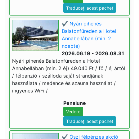
Traduceți acest pachet
✔️ Nyári pihenés
Balatonfüreden a Hotel
Annabellában (min. 2
noapte)
2026.06.19 - 2026.08.31
Nyári pihenés Balatonfüreden a Hotel
Annabellában (min. 2 éj) 49.040 Ft / fő / éj ártól
/ félpanzió / szálloda saját strandjának
használata / medence és szauna használat /
ingyenes WiFi /
Pensiune
Vedere
Traduceți acest pachet
✔️ Őszi félpénzes akció